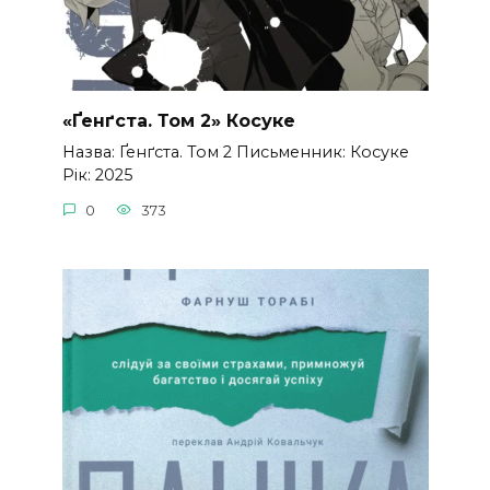
«Ґенґста. Том 2» Косуке
Назва: Ґенґста. Том 2 Письменник: Косуке
Рік: 2025
0
373