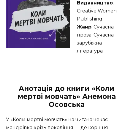
Видавництво
:
Creative Women
Publishing
Жанр
: Сучасна
проза, Сучасна
зарубіжна
література
Анотація до книги «Коли
мертві мовчать» Анемона
Осовська
У «Коли мертві мовчать» на читача чекає
мандрівка крізь покоління — де коріння