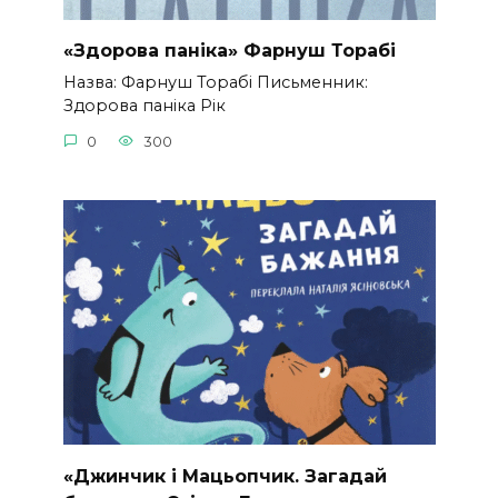
«Здорова паніка» Фарнуш Торабі
Назва: Фарнуш Торабі Письменник:
Здорова паніка Рік
0
300
«Джинчик і Мацьопчик. Загадай