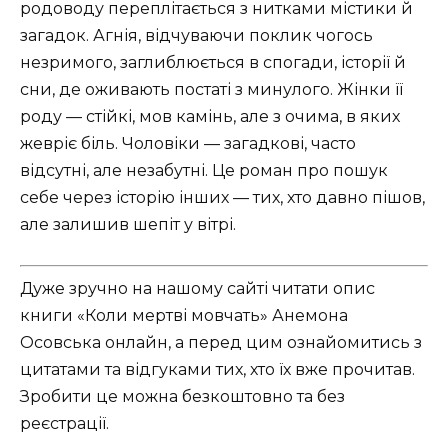
родоводу переплітається з нитками містики й
загадок. Агнія, відчуваючи поклик чогось
незримого, заглиблюється в спогади, історії й
сни, де оживають постаті з минулого. Жінки її
роду — стійкі, мов камінь, але з очима, в яких
жевріє біль. Чоловіки — загадкові, часто
відсутні, але незабутні. Це роман про пошук
себе через історію інших — тих, хто давно пішов,
але залишив шепіт у вітрі.
Дуже зручно на нашому сайті читати опис
книги «Коли мертві мовчать» Анемона
Осовська онлайн, а перед цим ознайомитись з
цитатами та відгуками тих, хто їх вже прочитав.
Зробити це можна безкоштовно та без
реєстрації.