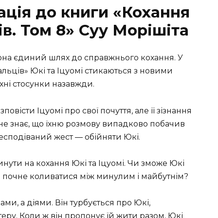
ація до книги «Кохання
ів. Том 8» Суу Морішіта
вона єдиний шлях до справжнього кохання. У
альців» Юкі та Іцуомі стикаються з новими
хні стосунки назавжди.
овісти Іцуомі про свої почуття, але її зізнання
е не знає, що їхню розмову випадково побачив
несподіваний жест — обійняти Юкі.
инути на кохання Юкі та Іцуомі. Чи зможе Юкі
рце почне коливатися між минулим і майбутнім?
ми, а діями. Він турбується про Юкі,
теру. Коли ж він пропонує їй жити разом, Юкі