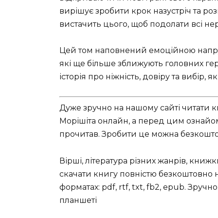
вирішує зробити крок назустріч та ро
вистачить цього, щоб подолати всі нер
Цей том наповнений емоційною напр
які ще більше зближують головних геро
історія про ніжність, довіру та вибір,
Дуже зручно на нашому сайті читати кн
Морішіта онлайн, а перед цим ознайоми
прочитав. Зробити це можна безкоштов
Вірші, література різних жанрів, книж
скачати книгу повністю безкоштовно на
форматах: pdf, rtf, txt, fb2, epub. Зру
планшеті