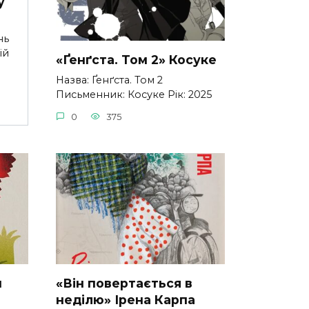
у
нь
ій
«Ґенґста. Том 2» Косуке
Назва: Ґенґста. Том 2
Письменник: Косуке Рік: 2025
0
375
н
«Він повертається в
неділю» Ірена Карпа