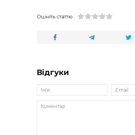
Оцініть статтю
Відгуки
Ім'я
Email
*
*
Коментар