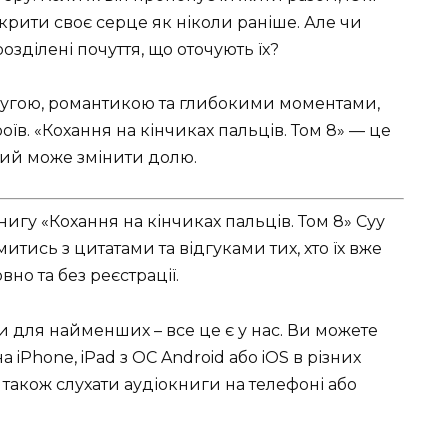
зкрити своє серце як ніколи раніше. Але чи
озділені почуття, що оточують їх?
угою, романтикою та глибокими моментами,
їв. «Кохання на кінчиках пальців. Том 8» — це
 який може змінити долю.
игу «Кохання на кінчиках пальців. Том 8» Суу
тись з цитатами та відгуками тих, хто їх вже
но та без реєстрації.
ки для найменших – все це є у нас. Ви можете
 iPhone, iPad з ОС Android або iOS в різних
чно також слухати аудіокниги на телефоні або