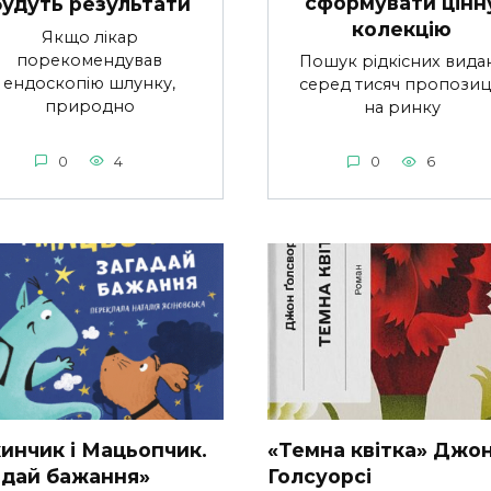
сформувати цінн
будуть результати
колекцію
Якщо лікар
порекомендував
Пошук рідкісних вида
ендоскопію шлунку,
серед тисяч пропозиц
природно
на ринку
0
4
0
6
инчик і Мацьопчик.
«Темна квітка» Джо
адай бажання»
Голсуорсі