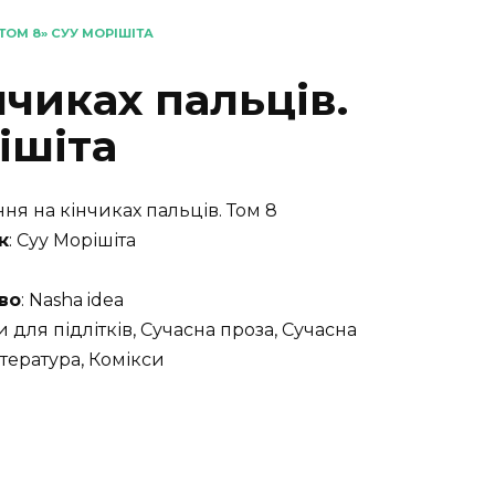
ТОМ 8» СУУ МОРІШІТА
нчиках пальців.
ішіта
ння на кінчиках пальців. Том 8
к
: Суу Морішіта
во
: Nasha idea
и для підлітків, Сучасна проза, Сучасна
ітература, Комікси