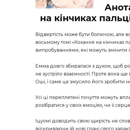
Анот
на кінчиках пальц
Відвертість може бути болючою, але 
восьмому томі «Кохання на кінчиках п
випробуваннями, які можуть змінити ї
Емма довго збиралася з духом, щоб розп
не зустріло взаємності. Проте вона щ
Оші, і саме це змусило його зробити 
Усі ці переплетені почуття можуть впл
розібратися у своїх емоціях, чи її се
Іцуомі доводить свою щирість не слова
відкриваючи їй нові грані свого харак