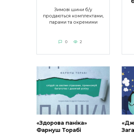
Зимові шини б/у
продаються комплектами,
парами та окремими
0
2
«Здорова паніка»
«Дж
Фарнуш Торабі
Заг