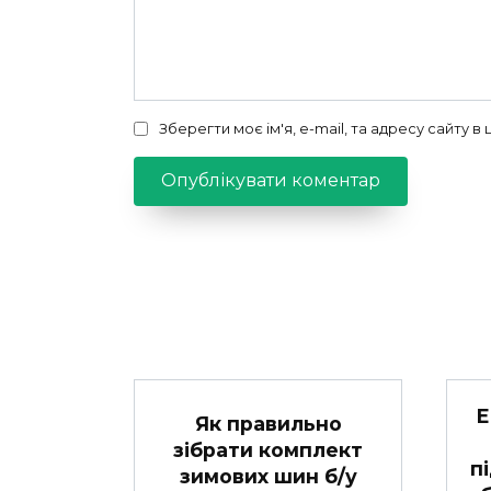
Зберегти моє ім'я, e-mail, та адресу сайту 
Е
Як правильно
зібрати комплект
п
зимових шин б/у