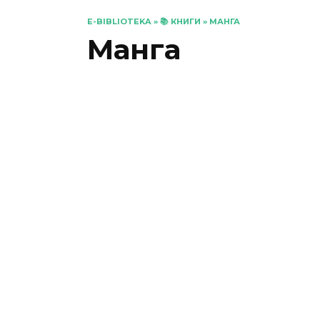
E-BIBLIOTEKA
»
📚 КНИГИ
»
МАНГА
Манга
«Ґенґста. Том 2»
Косуке
0
374
«БЕЗ/БАРВ. Том 1»
KENT