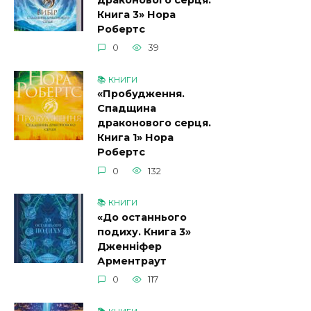
драконового серця.
Книга 3» Нора
Робертс
0
39
📚 КНИГИ
«Пробудження.
Спадщина
драконового серця.
Книга 1» Нора
Робертс
0
132
📚 КНИГИ
«До останнього
подиху. Книга 3»
Дженніфер
Арментраут
0
117