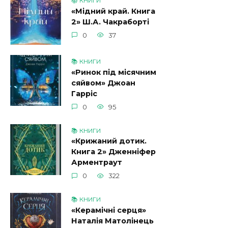
📚 КНИГИ
«Мідний край. Книга
2» Ш.А. Чакраборті
0
37
📚 КНИГИ
«Ринок під місячним
сяйвом» Джоан
Гарріс
0
95
📚 КНИГИ
«Крижаний дотик.
Книга 2» Дженніфер
Арментраут
0
322
📚 КНИГИ
«Керамічні серця»
Наталія Матолінець