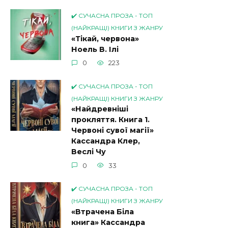
✔️ СУЧАСНА ПРОЗА - ТОП
(НАЙКРАЩІ) КНИГИ З ЖАНРУ
«Тікай, червона»
Ноель В. Ілі
0
223
✔️ СУЧАСНА ПРОЗА - ТОП
(НАЙКРАЩІ) КНИГИ З ЖАНРУ
«Найдревніші
прокляття. Книга 1.
Червоні сувої магії»
Кассандра Клер,
Веслі Чу
0
33
✔️ СУЧАСНА ПРОЗА - ТОП
(НАЙКРАЩІ) КНИГИ З ЖАНРУ
«Втрачена Біла
книга» Кассандра