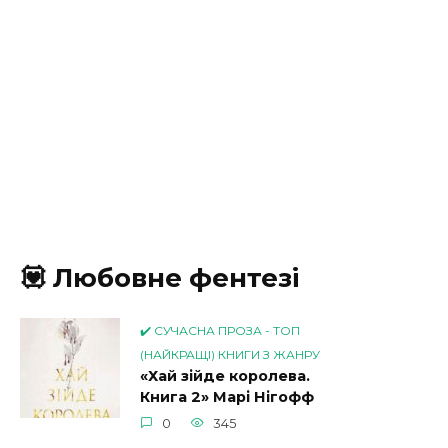
💟 Любовне фентезі
✔️ СУЧАСНА ПРОЗА - ТОП
(НАЙКРАЩІ) КНИГИ З ЖАНРУ
«Хай зійде королева.
Книга 2» Марі Нігофф
0
345