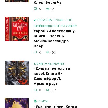
Клер, Веслі Чу
0
15
✔️ СУЧАСНА ПРОЗА - ТОП
(НАЙКРАЩІ) КНИГИ З ЖАНРУ
«Хроніки Кастеллану.
Книга 1. Ловець
Мечів» Кассандра
Клер
0
50
ЗАРУБІЖНЕ ФЕНТЕЗІ
«Душа з попелу та
крові. Книга 5»
Дженніфер Л.
Арментраут
0
167
📚 КНИГИ
«Ураганні війни. Книга