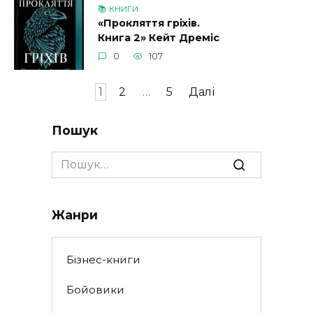
📚 КНИГИ
«Прокляття гріхів.
Книга 2» Кейт Дреміс
0
107
Пагінація
1
2
…
5
Далі
записів
Пошук
Search
for:
Жанри
Бізнес-книги
Бойовики