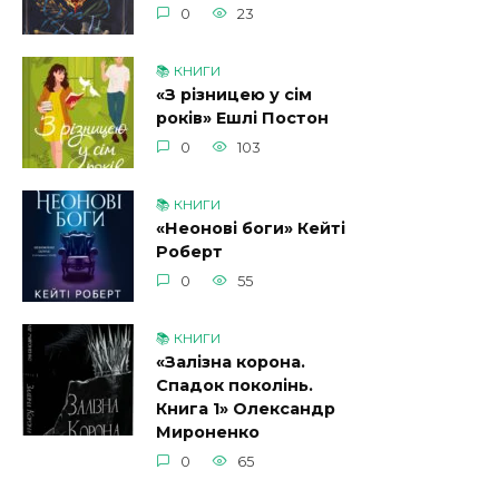
0
23
📚 КНИГИ
«З різницею у сім
років» Ешлі Постон
0
103
📚 КНИГИ
«Неонові боги» Кейті
Роберт
0
55
📚 КНИГИ
«Залізна корона.
Спадок поколінь.
Книга 1» Олександр
Мироненко
0
65