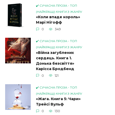
✔️ СУЧАСНА ПРОЗА - ТОП
(НАЙКРАЩІ) КНИГИ З ЖАНРУ
«Коли впаде король»
Марі Нігофф
0
349
✔️ СУЧАСНА ПРОЗА - ТОП
(НАЙКРАЩІ) КНИГИ З ЖАНРУ
«Війна загублених
сердець. Книга 1.
Донька безсвіття»
Карісса Бродбенд
0
121
✔️ СУЧАСНА ПРОЗА - ТОП
(НАЙКРАЩІ) КНИГИ З ЖАНРУ
«Жага. Книга 5: Чари»
Трейсі Вульф
0
130