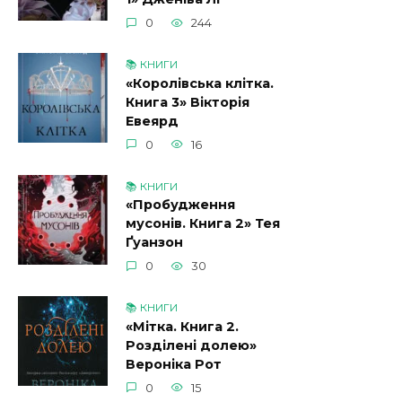
0
244
📚 КНИГИ
«Королівська клітка.
Книга 3» Вікторія
Евеярд
0
16
📚 КНИГИ
«Пробудження
мусонів. Книга 2» Тея
Ґуанзон
0
30
📚 КНИГИ
«Мітка. Книга 2.
Розділені долею»
Вероніка Рот
0
15