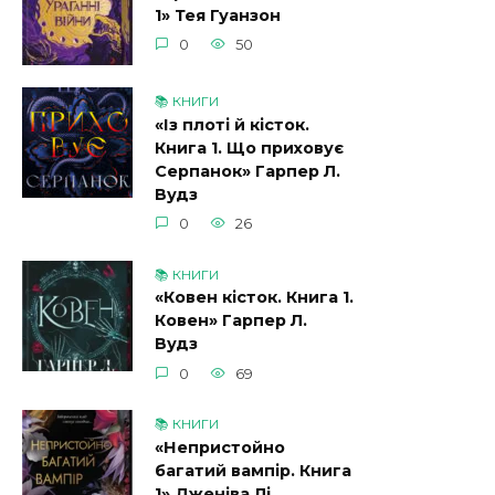
1» Тея Гуанзон
0
50
📚 КНИГИ
«Із плоті й кісток.
Книга 1. Що приховує
Серпанок» Гарпер Л.
Вудз
0
26
📚 КНИГИ
«Ковен кісток. Книга 1.
Ковен» Гарпер Л.
Вудз
0
69
📚 КНИГИ
«Непристойно
багатий вампір. Книга
1» Дженіва Лі