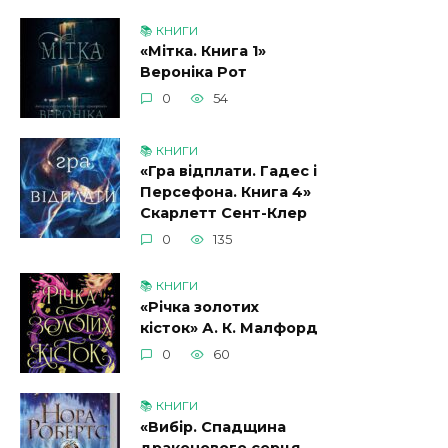
📚 КНИГИ
«Мітка. Книга 1»
Вероніка Рот
0
54
📚 КНИГИ
«Гра відплати. Гадес і
Персефона. Книга 4»
Скарлетт Сент-Клер
0
135
📚 КНИГИ
«Річка золотих
кісток» А. К. Малфорд
0
60
📚 КНИГИ
«Вибір. Спадщина