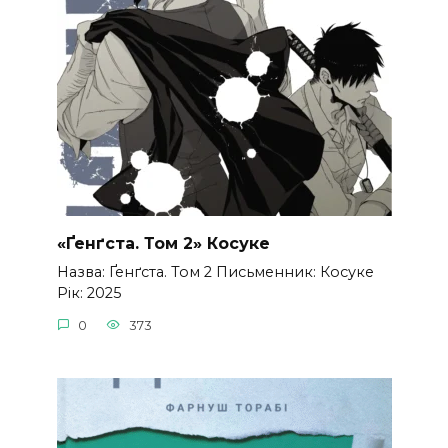
«Ґенґста. Том 2» Косуке
Назва: Ґенґста. Том 2 Письменник: Косуке
Рік: 2025
0
373