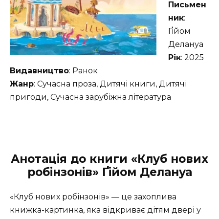
Письмен
ник
:
Ґійом
Делануа
Рік
: 2025
Видавництво
: Ранок
Жанр
: Сучасна проза, Дитячі книги, Дитячі
пригоди, Сучасна зарубіжна література
Анотація до книги «Клуб нових
робінзонів» Ґійом Делануа
«Клуб нових робінзонів» — це захоплива
книжка-картинка, яка відкриває дітям двері у