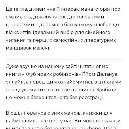
Це тепла, динамічна й інтерактивна історія про
сміливість, дружбу та світ, де головними
цінностями є допомога ближньому і любов до
відкриттів. Ідеальний вибір для сімейного
читання та перших самостійних літературних
мандрівок малечі.
Дуже зручно на нашому сайті читати опис
книги «Клуб нових робінзонів» Ґійом Делануа
онлайн, а перед цим ознайомитись з цитатами
та відгуками тих, хто їх вже прочитав. Зробити
це можна безкоштовно та без реєстрації.
Вірші, література різних жанрів, книжки для
найменших – все це є у нас. Ви можете скачати
книгу повністю безкоштовно на iPhone, iPad з