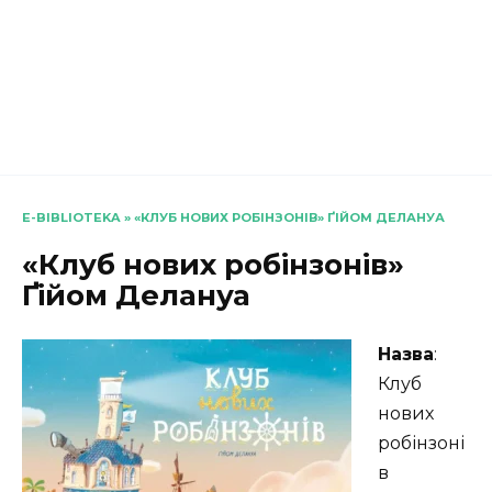
E-BIBLIOTEKA
»
«КЛУБ НОВИХ РОБІНЗОНІВ» ҐІЙОМ ДЕЛАНУА
«Клуб нових робінзонів»
Ґійом Делануа
Назва
:
Клуб
нових
робінзоні
в