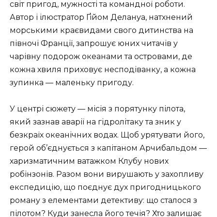
світ пригод, мужності та командної роботи.
Автор і ілюстратор Ґійом Делануа, натхнений
морськими краєвидами свого дитинства на
півночі Франції, запрошує юних читачів у
чарівну подорож океанами та островами, де
кожна хвиля приховує несподіванку, а кожна
зупинка — маленьку пригоду.
У центрі сюжету — місія з порятунку пілота,
який зазнав аварії на гідролітаку та зник у
безкраїх океанічних водах. Щоб урятувати його,
герой об’єднується з капітаном Арчибальдом —
харизматичним ватажком Клубу нових
робінзонів. Разом вони вирушають у захопливу
експедицію, що поєднує дух пригодницького
роману з елементами детективу: що сталося з
пілотом? Куди занесла його течія? Хто залишає