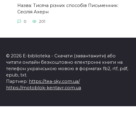
Назва: Тисяча різних способів Письменник:
Сесілія Ахерн
0
201
© 2026 E-biblioteka - Скачати (завантажити) або
читати онлайн безкоштовно електронні книги на
телефон українською мовою в форматах fb2, rtf, pdf,
epub, txt.
Партнер:
https://tea-sky.com.ua/
https://motoblok-kentavr.com.ua