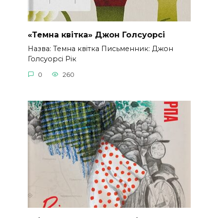
«Темна квітка» Джон Голсуорсі
Назва: Темна квітка Письменник: Джон
Голсуорсі Рік
0
260