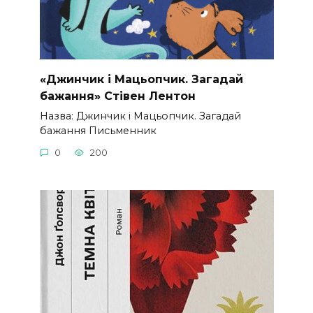
«Джинчик і Мацьопчик. Загадай
бажання» Стівен Лентон
Назва: Джинчик і Мацьопчик. Загадай
бажання Письменник
0
200