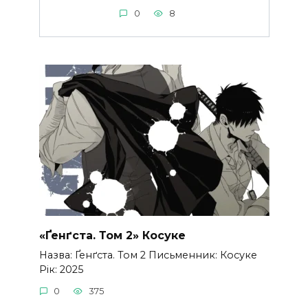
0
8
«Ґенґста. Том 2» Косуке
Назва: Ґенґста. Том 2 Письменник: Косуке
Рік: 2025
0
375