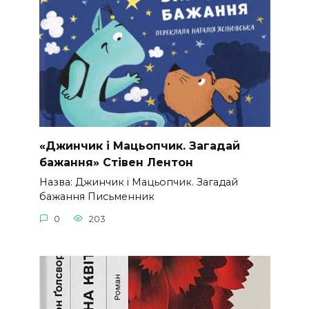
«Джинчик і Мацьопчик. Загадай
бажання» Стівен Лентон
Назва: Джинчик і Мацьопчик. Загадай
бажання Письменник
0
203