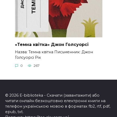
«Темна квітка» Джон Голсуорсі
Назва: Темна квітка Письменник: Джон
Голсуорсі Рік
0
267
© 2026 E-biblioteka - Скачати (завантажити) або
читати онлайн безкоштовно електронні книги на
телефон українською мовою в форматах fb2, rtf, pdf,
epub, txt.