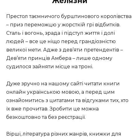
Желязни
Престол таємничого бурштинового королівства
– приз переможцю у жорсткій грі відбитків.
Сталь і вогонь, зрада і підступ життя і долі
людей – все це ніщо перед грандіозністю
великої мети. Адже з дев’яти претендентів –
Дев’яти принців Амбера – лише одному
судилося зайняти місце на троні.
Дуже зручно на нашому сайті читати книги
онлайн українською мовою, а перед цим
ознайомитись з цитатами та відгуками тих, хто
їх вже прочитав. Зробити це можна
безкоштовно та без реєстрації.
Вірші, література різних жанрів, книжки для