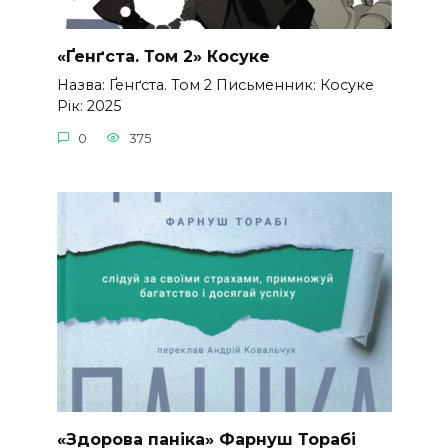
«Ґенґста. Том 2» Косуке
Назва: Ґенґста. Том 2 Письменник: Косуке
Рік: 2025
0
375
«Здорова паніка» Фарнуш Торабі