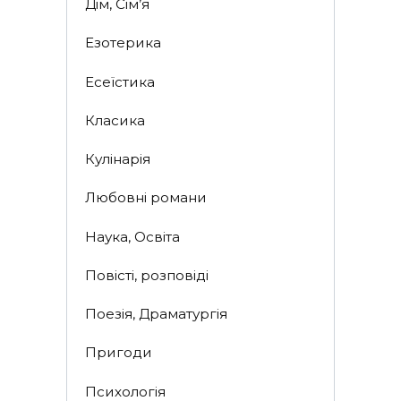
Дім, Сім’я
Езотерика
Есеїстика
Класика
Кулінарія
Любовні романи
Наука, Освіта
Повісті, розповіді
Поезія, Драматургія
Пригоди
Психологія