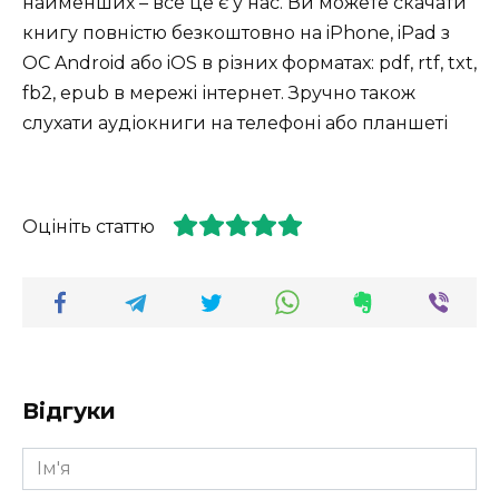
найменших – все це є у нас. Ви можете скачати
книгу повністю безкоштовно на iPhone, iPad з
ОС Android або iOS в різних форматах: pdf, rtf, txt,
fb2, epub в мережі інтернет. Зручно також
слухати аудіокниги на телефоні або планшеті
Оцініть статтю
Відгуки
Ім'я
*