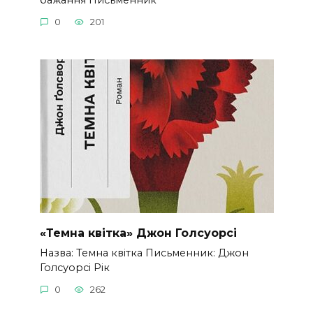
0
201
«Темна квітка» Джон Голсуорсі
Назва: Темна квітка Письменник: Джон
Голсуорсі Рік
0
262