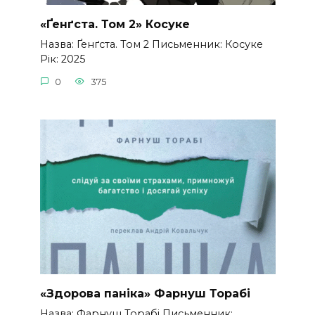
«Ґенґста. Том 2» Косуке
Назва: Ґенґста. Том 2 Письменник: Косуке
Рік: 2025
0
375
«Здорова паніка» Фарнуш Торабі
Назва: Фарнуш Торабі Письменник: