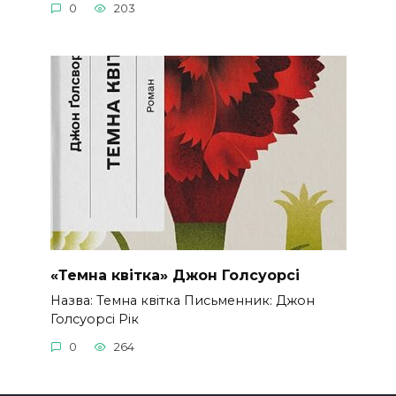
0
203
«Темна квітка» Джон Голсуорсі
Назва: Темна квітка Письменник: Джон
Голсуорсі Рік
0
264