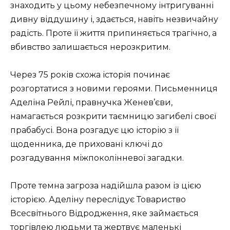
знаходить у цьому небезпечному інтригуванні
дивну віддушину і, здається, навіть незвичайну
радість. Проте її життя припиняється трагічно, а
вбивство залишається нерозкритим.
Через 75 років схожа історія починає
розгортатися з новими героями. Письменниця
Аделіна Рейлі, правнучка Женев’єви,
намагається розкрити таємницю загибелі своєї
прабабусі. Вона розгадує цю історію з її
щоденника, де приховані ключі до
розгадування міжпоколінневої загадки.
Проте темна загроза надійшла разом із цією
історією. Аделіну переслідує Товариство
Всесвітнього Відродження, яке займається
торгівлею людьми та жертвує маленькі