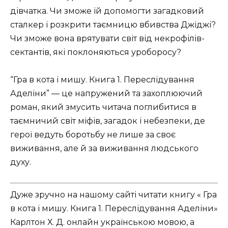
дівчатка. Чи зможе їй допомогти загадковий
сталкер і розкрити таємницю вбивства Джіджі?
Чи зможе вона врятувати світ від некрофілів-
сектантів, які поклоняються уроборосу?
“Гра в кота і мишу. Книга 1. Переслідування
Аделіни” — це напружений та захоплюючий
роман, який змусить читача поглибитися в
таємничий світ міфів, загадок і небезпеки, де
герої ведуть боротьбу не лише за своє
виживання, але й за виживання людського
духу.
Дуже зручно на нашому сайті читати книгу « Гра
в кота і мишу. Книга 1. Переслідування Аделіни»
Карлтон Х. Д. онлайн українською мовою, а