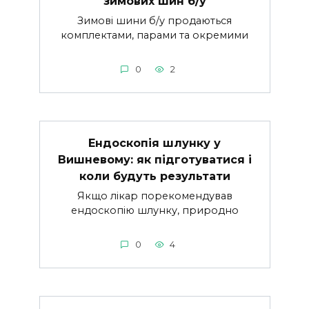
зимових шин б/у
Зимові шини б/у продаються
комплектами, парами та окремими
0
2
Ендоскопія шлунку у
Вишневому: як підготуватися і
коли будуть результати
Якщо лікар порекомендував
ендоскопію шлунку, природно
0
4