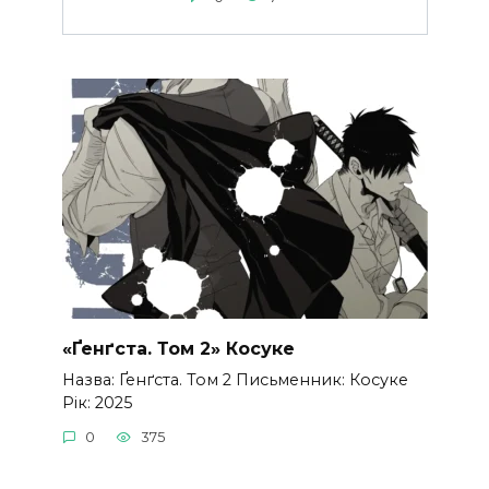
«Ґенґста. Том 2» Косуке
Назва: Ґенґста. Том 2 Письменник: Косуке
Рік: 2025
0
375