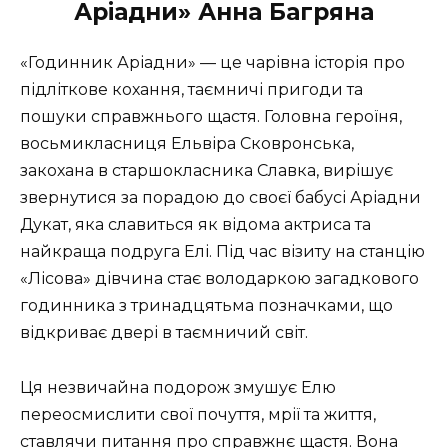
Аріадни» Анна Багряна
«Годинник Аріадни» — це чарівна історія про
підліткове кохання, таємничі пригоди та
пошуки справжнього щастя. Головна героїня,
восьмикласниця Ельвіра Сковронська,
закохана в старшокласника Славка, вирішує
звернутися за порадою до своєї бабусі Аріадни
Дукат, яка славиться як відома актриса та
найкраща подруга Елі. Під час візиту на станцію
«Лісова» дівчина стає володаркою загадкового
годинника з тринадцятьма позначками, що
відкриває двері в таємничий світ.
Ця незвичайна подорож змушує Елю
переосмислити свої почуття, мрії та життя,
ставлячи питання про справжнє щастя. Вона