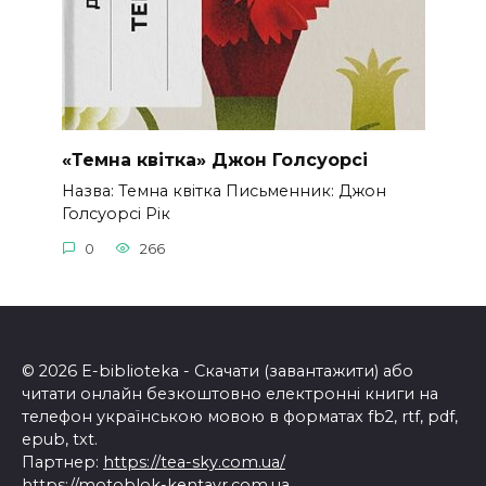
«Темна квітка» Джон Голсуорсі
Назва: Темна квітка Письменник: Джон
Голсуорсі Рік
0
266
© 2026 E-biblioteka - Скачати (завантажити) або
читати онлайн безкоштовно електронні книги на
телефон українською мовою в форматах fb2, rtf, pdf,
epub, txt.
Партнер:
https://tea-sky.com.ua/
https://motoblok-kentavr.com.ua