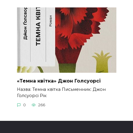
«Темна квітка» Джон Голсуорсі
Назва: Темна квітка Письменник: Джон
Голсуорсі Рік
0
266