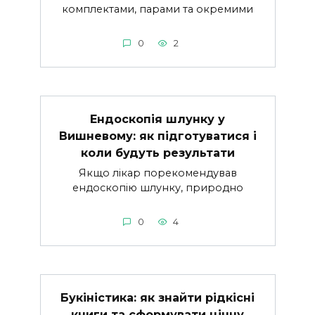
комплектами, парами та окремими
0
2
Ендоскопія шлунку у
Вишневому: як підготуватися і
коли будуть результати
Якщо лікар порекомендував
ендоскопію шлунку, природно
0
4
Букіністика: як знайти рідкісні
книги та сформувати цінну