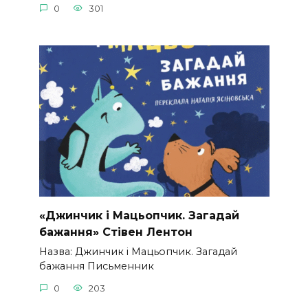
0
301
«Джинчик і Мацьопчик. Загадай
бажання» Стівен Лентон
Назва: Джинчик і Мацьопчик. Загадай
бажання Письменник
0
203