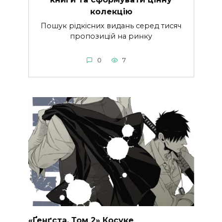
колекцію
Пошук рідкісних видань серед тисяч
пропозицій на ринку
0
7
«Ґенґста. Том 2» Косуке