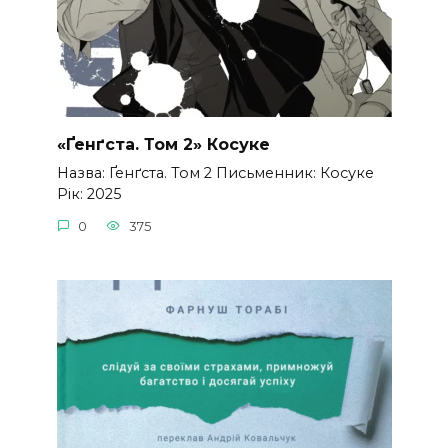
«Ґенґста. Том 2» Косуке
Назва: Ґенґста. Том 2 Письменник: Косуке
Рік: 2025
0
375