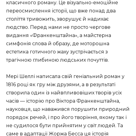
класичного роману. Це візуально-емоційне
переосмислення історії, що вже понад два
століття тривожить, зворушує й надихає
людство. Перед нами не просто чергове
видання «Франкенштайна», а майстерна
симфонія слова й образу, де моторошна
естетика готичного жаху зустрічається з
трагічною глибиною людських почуттів.
Мері Шеллі написала свій геніальний роман у
1816 році як гру між друзями, а в результаті
створила один із найвпливовіших творів усіх
часів — історію про Віктора Франкенштайна,
науковця, що наважився порушити природний
порядок речей, і про його творіння, якому так і
не судилося бути прийнятим у світ людей. Та
саме в адаптації Жоржа Бесса ця історія