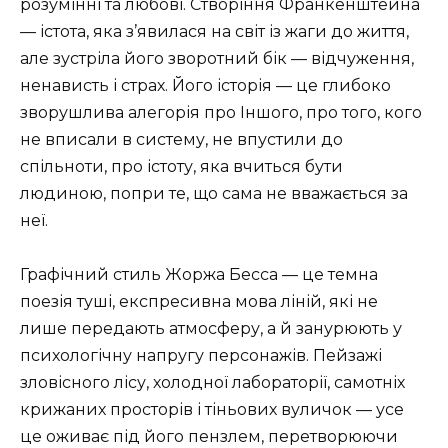
розумінні та любові. Створіння Франкенштейна
— істота, яка з’явилася на світ із жаги до життя,
але зустріла його зворотний бік — відчуження,
ненависть і страх. Його історія — це глибоко
зворушлива алегорія про Іншого, про того, кого
не вписали в систему, не впустили до
спільноти, про істоту, яка вчиться бути
людиною, попри те, що сама не вважається за
неї.
Графічний стиль Жоржа Бесса — це темна
поезія туші, експресивна мова ліній, які не
лише передають атмосферу, а й занурюють у
психологічну напругу персонажів. Пейзажі
зловісного лісу, холодної лабораторії, самотніх
крижаних просторів і тіньових вуличок — усе
це оживає під його пензлем, перетворюючи