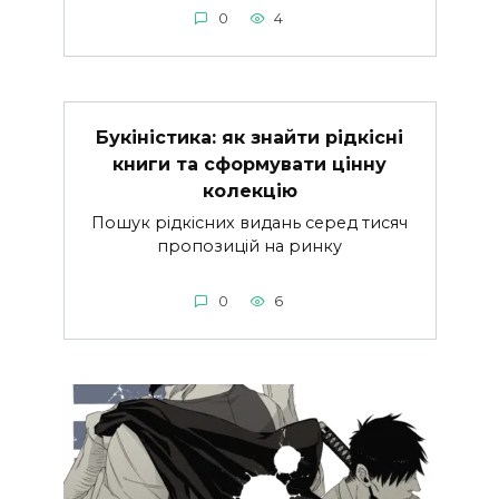
0
4
Букіністика: як знайти рідкісні
книги та сформувати цінну
колекцію
Пошук рідкісних видань серед тисяч
пропозицій на ринку
0
6