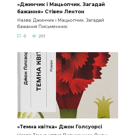
«Джинчик і Мацьопчик. Загадай
бажання» Стівен Лентон
Назва: Джинчик і Мацьопчик. Загадай
бажання Письменник
0
201
«Темна квітка» Джон Голсуорсі