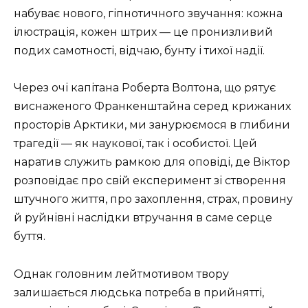
набуває нового, гіпнотичного звучання: кожна
ілюстрація, кожен штрих — це пронизливий
подих самотності, відчаю, бунту і тихої надії.
Через очі капітана Роберта Волтона, що рятує
виснаженого Франкенштайна серед крижаних
просторів Арктики, ми занурюємося в глибини
трагедії — як наукової, так і особистої. Цей
наратив служить рамкою для оповіді, де Віктор
розповідає про свій експеримент зі створення
штучного життя, про захоплення, страх, провину
й руйнівні наслідки втручання в саме серце
буття.
Однак головним лейтмотивом твору
залишається людська потреба в прийнятті,