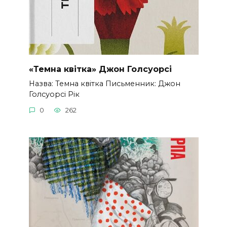
«Темна квітка» Джон Голсуорсі
Назва: Темна квітка Письменник: Джон
Голсуорсі Рік
0
262