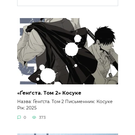
«Ґенґста. Том 2» Косуке
Назва: Ґенґста. Том 2 Письменник: Косуке
Рік: 2025
0
373