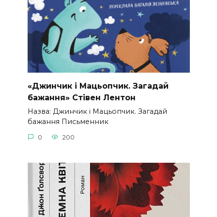
«Джинчик і Мацьопчик. Загадай
бажання» Стівен Лентон
Назва: Джинчик і Мацьопчик. Загадай
бажання Письменник
0
200