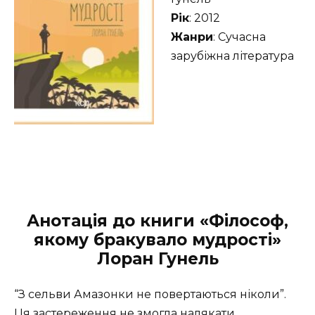
Рік
: 2012
Жанри
: Сучасна
зарубіжна література
Анотація до книги «Філософ,
якому бракувало мудрості»
Лоран Гунель
“З сельви Амазонки не повертаються ніколи”.
Ця застереження не змогла налякати