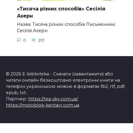
«Тисяча різних способів» Сесілія
Ахерн
Назва: Тисяча різних способів Письменник:
Сесілія Ахерн
0
201
© 2026 E-biblioteka - Скачати (завантажити) або
читати онлайн безкоштовно електронні книги на
телефон українською мовою в форматах fb2, rtf, pdf,
epub, txt.
Партнер:
https://tea-sky.com.ua/
https://motoblok-kentavr.com.ua