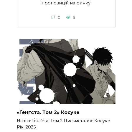
пропозицій на ринку
0
6
«Ґенґста. Том 2» Косуке
Назва: Ґенґста. Том 2 Письменник: Косуке
Рік: 2025