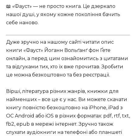
📖 «Фауст» — не просто книга. Це дзеркало
нашої душі, у якому кожне покоління бачить
себе наново.
Дуже зручно на нашому сайті читати опис
книги «Фауст» Йоганн Вольґанґ фон Ґете
онлайн, а перед цим ознайомитись з цитатами
та відгуками тих, хто їх вже прочитав. Зробити
це можна безкоштовно та без реєстрації.
Вірші, література різних жанрів, книжки для
найменших – все це є у нас. Ви можете скачати
книгу повністю безкоштовно на iPhone, iPad з
ОС Android або iOS в різних форматах: pdf, rtf, txt,
fb2, epub в мережі інтернет. Зручно також
слухати аудіокниги на телефоні або планшеті