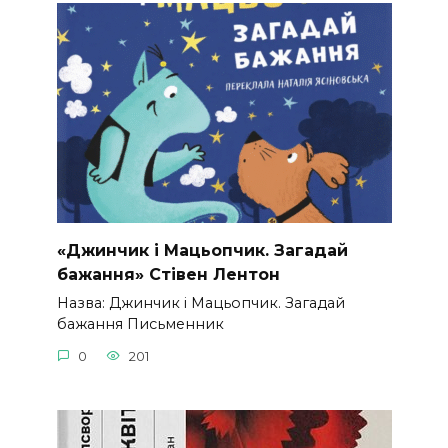
«Джинчик і Мацьопчик. Загадай
бажання» Стівен Лентон
Назва: Джинчик і Мацьопчик. Загадай
бажання Письменник
0
201