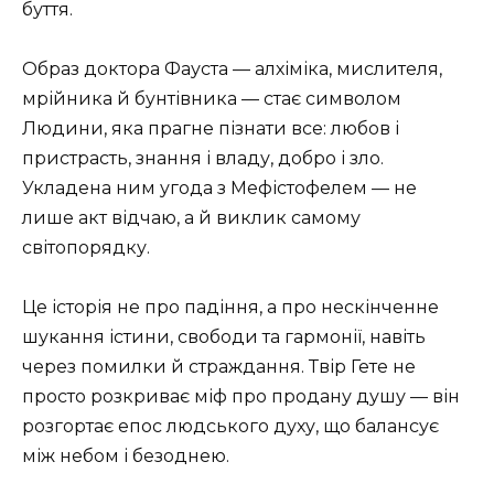
буття.
Образ доктора Фауста — алхіміка, мислителя,
мрійника й бунтівника — стає символом
Людини, яка прагне пізнати все: любов і
пристрасть, знання і владу, добро і зло.
Укладена ним угода з Мефістофелем — не
лише акт відчаю, а й виклик самому
світопорядку.
Це історія не про падіння, а про нескінченне
шукання істини, свободи та гармонії, навіть
через помилки й страждання. Твір Гете не
просто розкриває міф про продану душу — він
розгортає епос людського духу, що балансує
між небом і безоднею.