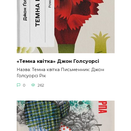
«Темна квітка» Джон Голсуорсі
Назва: Темна квітка Письменник: Джон
Голсуорсі Рік
0
262