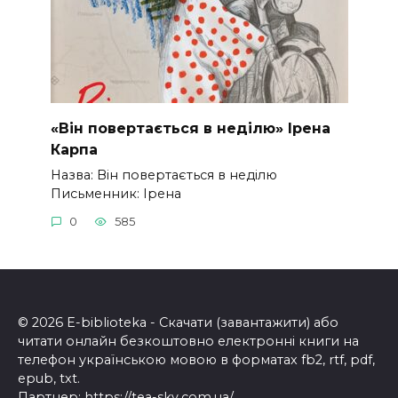
«Він повертається в неділю» Ірена
Карпа
Назва: Він повертається в неділю
Письменник: Ірена
0
585
© 2026 E-biblioteka - Скачати (завантажити) або
читати онлайн безкоштовно електронні книги на
телефон українською мовою в форматах fb2, rtf, pdf,
epub, txt.
Партнер:
https://tea-sky.com.ua/