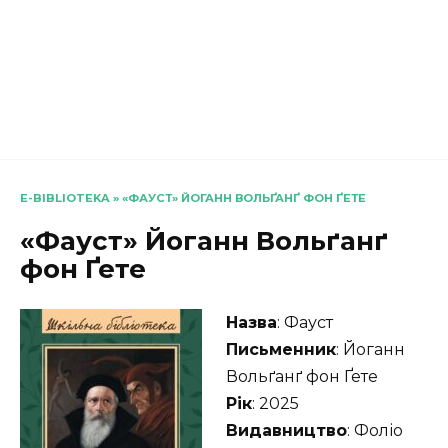
E-BIBLIOTEKA
»
«ФАУСТ» ЙОГАНН ВОЛЬҐАНҐ ФОН ҐЕТЕ
«Фауст» Йоганн Вольґанґ
фон Ґете
Назва
: Фауст
Письменник
: Йоганн
Вольґанґ фон Ґете
Рік
: 2025
Видавництво
: Фоліо