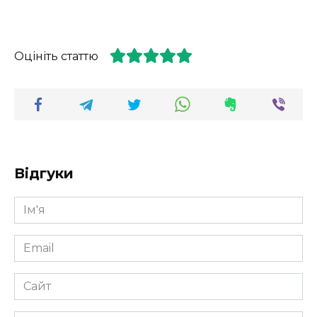
Оцініть статтю
Відгуки
Ім'я
*
Email
*
Сайт