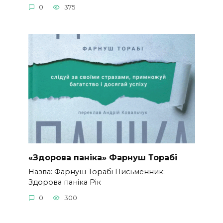
0
375
«Здорова паніка» Фарнуш Торабі
Назва: Фарнуш Торабі Письменник:
Здорова паніка Рік
0
300