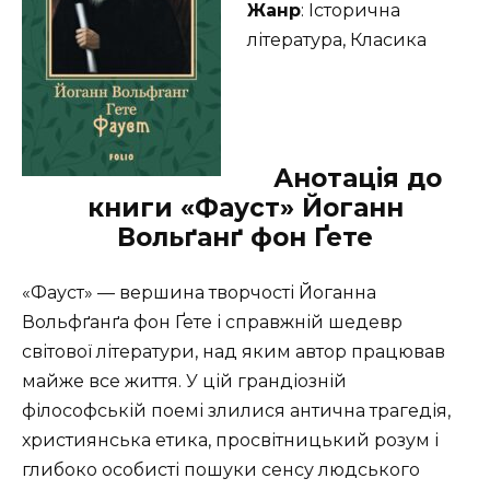
Жанр
: Історична
література, Класика
Анотація до
книги «Фауст» Йоганн
Вольґанґ фон Ґете
«Фауст» — вершина творчості Йоганна
Вольфґанґа фон Ґете і справжній шедевр
світової літератури, над яким автор працював
майже все життя. У цій грандіозній
філософській поемі злилися антична трагедія,
християнська етика, просвітницький розум і
глибоко особисті пошуки сенсу людського