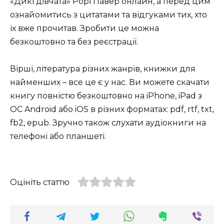
«Дикі дівчата» Рорі Павер онлайн, а перед цим
ознайомитись з цитатами та відгуками тих, хто
їх вже прочитав. Зробити це можна
безкоштовно та без реєстрації.
Вірші, література різних жанрів, книжки для
найменших – все це є у нас. Ви можете скачати
книгу повністю безкоштовно на iPhone, iPad з
ОС Android або iOS в різних форматах: pdf, rtf, txt,
fb2, epub. Зручно також слухати аудіокниги на
телефоні або планшеті.
Оцініть статтю