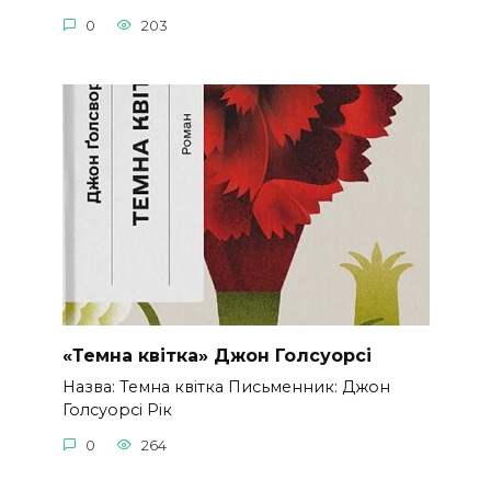
0
203
«Темна квітка» Джон Голсуорсі
Назва: Темна квітка Письменник: Джон
Голсуорсі Рік
0
264