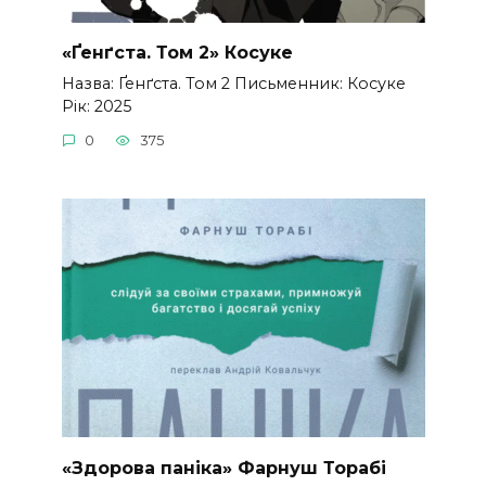
«Ґенґста. Том 2» Косуке
Назва: Ґенґста. Том 2 Письменник: Косуке
Рік: 2025
0
375
«Здорова паніка» Фарнуш Торабі