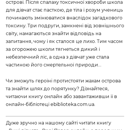
острові. Після спалаху токсичної хвороби школа
для дівчат стає пасткою, де тіла і розум учениць
починають змінюватися внаслідок загадкового
токсину. Три подруги, замкнені від зовнішнього
світу, намагаються знайти відповідь на
запитання, чому і як сталося це лихо. Тим часом
за огорожею школи тягнеться дикий і
небезпечний ліс, а одна з дівчат уже стала
частиною його смертельної природи…
Чи зможуть героїні протистояти жахам острова
та знайти шлях до порятунку? Дізнайтеся,
читаючи книгу онлайн або завантаживши її в
онлайн-бібліотеці ebiblioteka.com.ua.
Дуже зручно на нашому сайті читати книгу