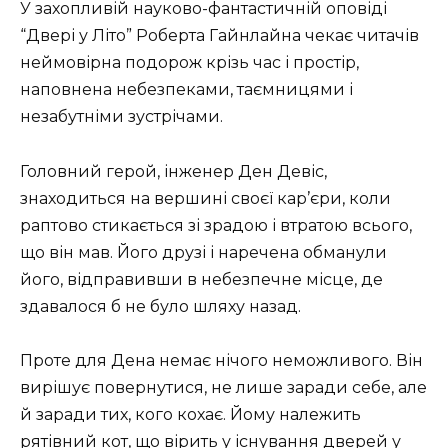
У захопливій науково-фантастичній оповіді
“Двері у Літо” Роберта Гайнлайна чекає читачів
неймовірна подорож крізь час і простір,
наповнена небезпеками, таємницями і
незабутніми зустрічами.
Головний герой, інженер Ден Девіс,
знаходиться на вершині своєї кар’єри, коли
раптово стикається зі зрадою і втратою всього,
що він мав. Його друзі і наречена обманули
його, відправивши в небезпечне місце, де
здавалося б не було шляху назад.
Проте для Дена немає нічого неможливого. Він
вирішує повернутися, не лише заради себе, але
й заради тих, кого кохає. Йому належить
рятівний кот, що вірить у існування дверей у