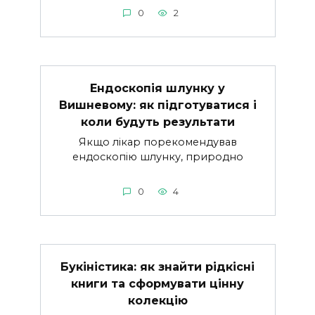
0
2
Ендоскопія шлунку у
Вишневому: як підготуватися і
коли будуть результати
Якщо лікар порекомендував
ендоскопію шлунку, природно
0
4
Букіністика: як знайти рідкісні
книги та сформувати цінну
колекцію