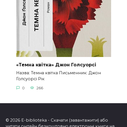
«Темна квітка» Джон Голсуорсі
Назва: Темна квітка Письменник: Джон
Голсуорсі Рік
0
266
© 2026 E-biblioteka - Скачати (завантажити) або
читати онлайн безкоштовно електронні книги на