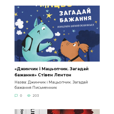
«Джинчик і Мацьопчик. Загадай
бажання» Стівен Лентон
Назва: Джинчик і Мацьопчик. Загадай
бажання Письменник
0
203