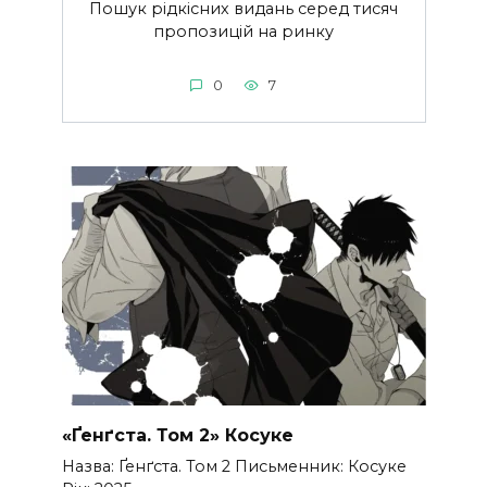
Пошук рідкісних видань серед тисяч
пропозицій на ринку
0
7
«Ґенґста. Том 2» Косуке
Назва: Ґенґста. Том 2 Письменник: Косуке