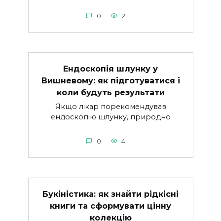
0
2
Ендоскопія шлунку у
Вишневому: як підготуватися і
коли будуть результати
Якщо лікар порекомендував
ендоскопію шлунку, природно
0
4
Букіністика: як знайти рідкісні
книги та сформувати цінну
колекцію