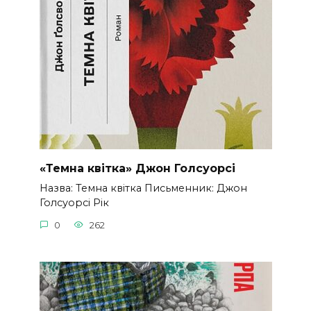
«Темна квітка» Джон Голсуорсі
Назва: Темна квітка Письменник: Джон
Голсуорсі Рік
0
262