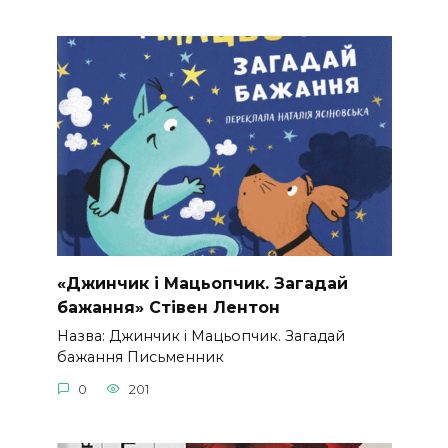
«Джинчик і Мацьопчик. Загадай
бажання» Стівен Лентон
Назва: Джинчик і Мацьопчик. Загадай
бажання Письменник
0
201