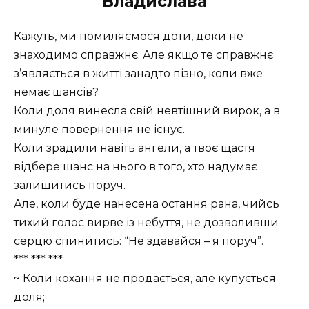
Владислава
Кажуть, ми помиляємося доти, доки не
знаходимо справжнє. Але якщо те справжнє
з’являється в житті занадто пізно, коли вже
немає шансів?
Коли доля винесла свій невтішний вирок, а в
минуле повернення не існує.
Коли зрадили навіть ангели, а твоє щастя
відбере шанс на нього в того, хто надумає
залишитись поруч.
Але, коли буде нанесена остання рана, чийсь
тихий голос вирве із небуття, не дозволивши
серцю спинитись: “Не здавайся – я поруч”.
*** *** ***
~ Коли кохання не продається, але купується
доля;