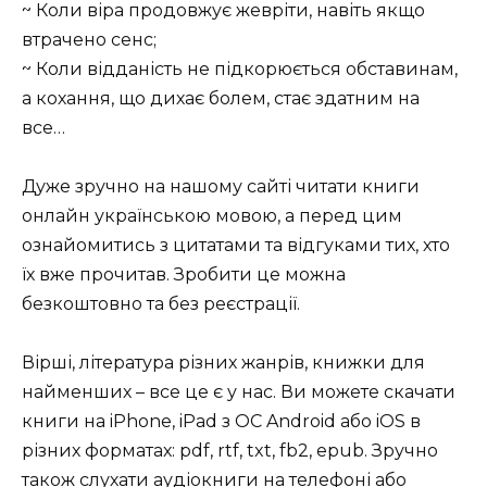
~ Коли віра продовжує жевріти, навіть якщо
втрачено сенс;
~ Коли відданість не підкорюється обставинам,
а кохання, що дихає болем, стає здатним на
все…
Дуже зручно на нашому сайті читати книги
онлайн українською мовою, а перед цим
ознайомитись з цитатами та відгуками тих, хто
їх вже прочитав. Зробити це можна
безкоштовно та без реєстрації.
Вірші, література різних жанрів, книжки для
найменших – все це є у нас. Ви можете скачати
книги на iPhone, iPad з ОС Android або iOS в
різних форматах: pdf, rtf, txt, fb2, epub. Зручно
також слухати аудіокниги на телефоні або