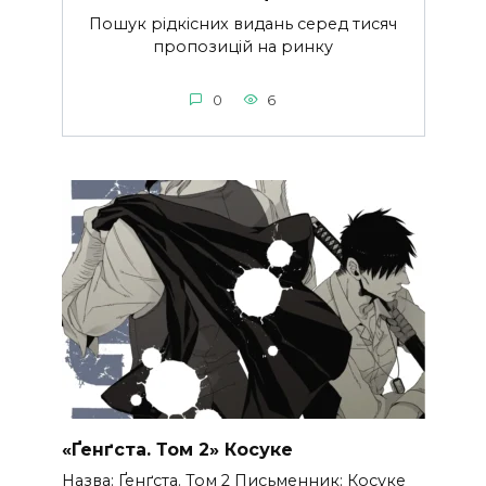
Пошук рідкісних видань серед тисяч
пропозицій на ринку
0
6
«Ґенґста. Том 2» Косуке
Назва: Ґенґста. Том 2 Письменник: Косуке