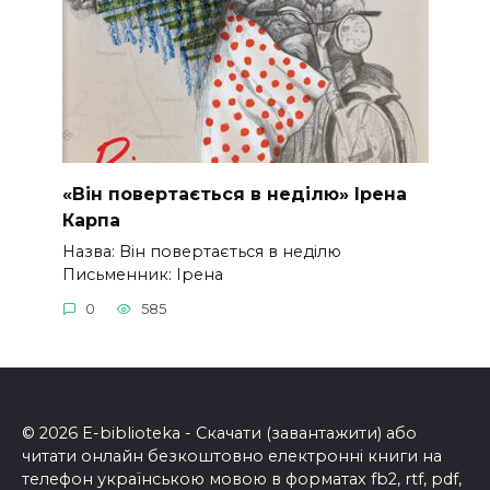
«Він повертається в неділю» Ірена
Карпа
Назва: Він повертається в неділю
Письменник: Ірена
0
585
© 2026 E-biblioteka - Скачати (завантажити) або
читати онлайн безкоштовно електронні книги на
телефон українською мовою в форматах fb2, rtf, pdf,