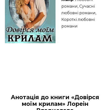
романи, Сучасні
любовні романи,
Короткі любовні
романи
Анотація до книги «Довірся
моїм крилам» Лореін