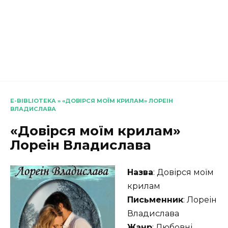
E-BIBLIOTEKA
»
«ДОВІРСЯ МОЇМ КРИЛАМ» ЛОРЕІН
ВЛАДИСЛАВА
«Довірся моїм крилам»
Лореін Владислава
Назва
: Довірся моїм
крилам
Письменник
: Лореін
Владислава
Жанр
: Любовні