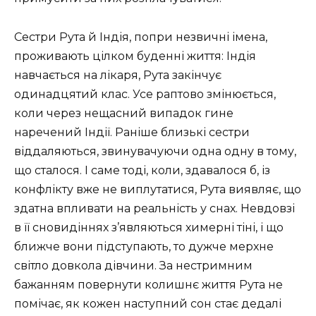
Сестри Рута й Індія, попри незвичні імена,
проживають цілком буденні життя: Індія
навчається на лікаря, Рута закінчує
одинадцятий клас. Усе раптово змінюється,
коли через нещасний випадок гине
наречений Індії. Раніше близькі сестри
віддаляються, звинувачуючи одна одну в тому,
що сталося. І саме тоді, коли, здавалося б, із
конфлікту вже не виплутатися, Рута виявляє, що
здатна впливати на реальність у снах. Невдовзі
в її сновидіннях з’являються химерні тіні, і що
ближче вони підступають, то дужче мерхне
світло довкола дівчини. За нестримним
бажанням повернути колишнє життя Рута не
помічає, як кожен наступний сон стає дедалі