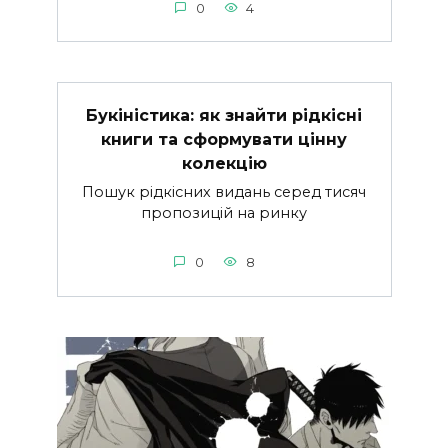
0
4
Букіністика: як знайти рідкісні
книги та сформувати цінну
колекцію
Пошук рідкісних видань серед тисяч
пропозицій на ринку
0
8