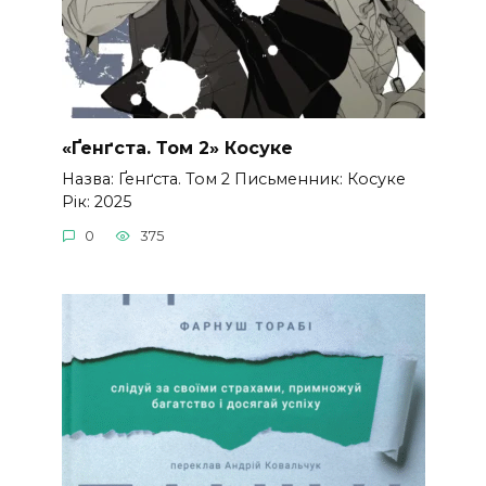
«Ґенґста. Том 2» Косуке
Назва: Ґенґста. Том 2 Письменник: Косуке
Рік: 2025
0
375