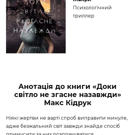
Психологічний
триллер
Анотація до книги
«Доки
світло не згасне назавжди»
Макс Кідрук
Ніякі жертви не варті спроб виправити минуле,
адже безжальний світ завжди знайде спосіб
примусити за них розплачуватися.