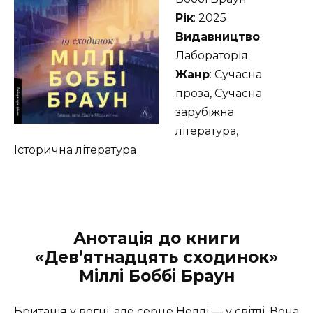
Рік
: 2025
Видавництво
:
Лабораторія
Жанр
: Сучасна
проза, Сучасна
зарубіжна
література,
Історична література
Анотація до книги
«Дев’ятнадцять сходинок»
Міллі Боббі Браун
Британія у вогні, але серце Неллі — у світлі. Вона