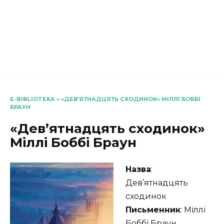
E-BIBLIOTEKA
»
«ДЕВ’ЯТНАДЦЯТЬ СХОДИНОК» МІЛЛІ БОББІ
БРАУН
«Дев’ятнадцять сходинок»
Міллі Боббі Браун
Назва
:
Дев’ятнадцять
сходинок
Письменник
: Міллі
Боббі Браун