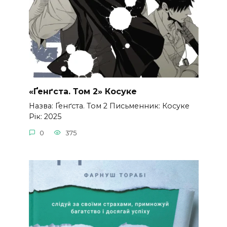
«Ґенґста. Том 2» Косуке
Назва: Ґенґста. Том 2 Письменник: Косуке
Рік: 2025
0
375