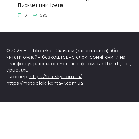
Письменник: Ірена
0
585
© 2026 E-biblioteka - Скачати (завантажити) або
читати онлайн безкоштовно електронні книги на
телефон українською мовою в форматах fb2, rtf, pdf,
epub, txt.
Партнер:
https://tea-sky.com.ua/
https://motoblok-kentavr.com.ua