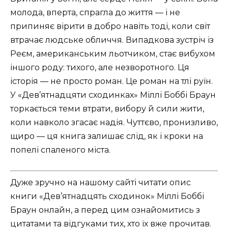
молода, вперта, спрагла до життя — і не
припиняє вірити в добро навіть тоді, коли світ
втрачає людське обличчя. Випадкова зустріч із
Реєм, американським льотчиком, стає вибухом
іншого роду: тихого, але незворотного. Ця
історія — не просто роман. Це роман на тлі руїн.
У «Дев’ятнадцяти сходинках» Міллі Боббі Браун
торкається теми втрати, вибору й сили жити,
коли навколо згасає надія. Чуттєво, пронизливо,
щиро — ця книга залишає слід, як і кроки на
попелі спаленого міста.
Дуже зручно на нашому сайті читати опис
книги «Дев’ятнадцять сходинок» Міллі Боббі
Браун онлайн, а перед цим ознайомитись з
цитатами та відгуками тих, хто їх вже прочитав.