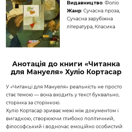
Видавництво
: Фоліо
Жанр
: Сучасна проза,
Сучасна зарубіжна
література, Класика
Анотація до книги «Читанка
для Мануеля» Хуліо Кортасар
У «Читанці для Мануеля» реальність не просто
стає темою — вона входить у текст буквально,
сторінка за сторінкою.
Хуліо Кортасар зриває межі між документом і
вигадкою, створюючи глибоко політичний,
філософський і водночас емоційно особистий