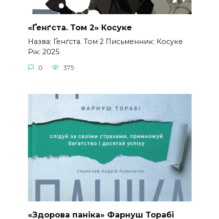
«Ґенґста. Том 2» Косуке
Назва: Ґенґста. Том 2 Письменник: Косуке
Рік: 2025
0
375
«Здорова паніка» Фарнуш Торабі