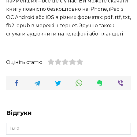
найменших – все це є у нас. Ви можете скачати
книгу повністю безкоштовно на iPhone, iPad з
ОС Android або iOS в різних форматах: pdf, rtf, txt,
fb2, epub в мережі інтернет. Зручно також
слухати аудіокниги на телефоні або планшеті
Оцініть статтю
Відгуки
Ім'я
*