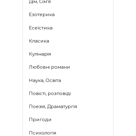
Дім, Сім’я
Езотерика
Есеїстика
Класика
Кулінарія
Любовні романи
Наука, Освіта
Повісті, розповіді
Поезія, Драматургія
Пригоди
Психологія