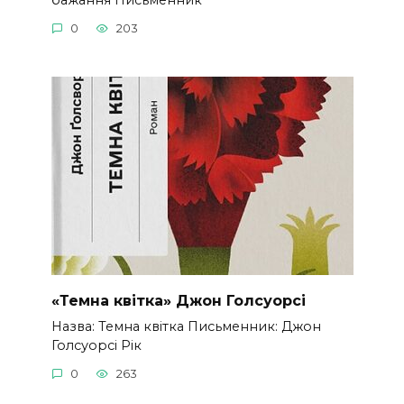
0
203
«Темна квітка» Джон Голсуорсі
Назва: Темна квітка Письменник: Джон
Голсуорсі Рік
0
263