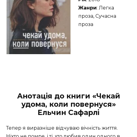
Жанри
: Легка
проза, Сучасна
проза
Анотація до книги «Чекай
удома, коли повернуся»
Ельчин Сафарлі
Тепер я виразніше відчуваю вічність життя.
Ніхто не помре, і ті, хто любив один одного в