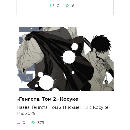
0
8
«Ґенґста. Том 2» Косуке
Назва: Ґенґста. Том 2 Письменник: Косуке
Рік: 2025
0
375