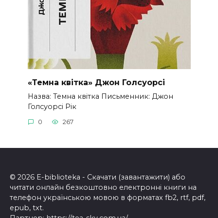
«Темна квітка» Джон Голсуорсі
Назва: Темна квітка Письменник: Джон
Голсуорсі Рік
0
267
© 2026 E-biblioteka - Скачати (завантажити) або
читати онлайн безкоштовно електронні книги на
телефон українською мовою в форматах fb2, rtf, pdf,
epub, txt.