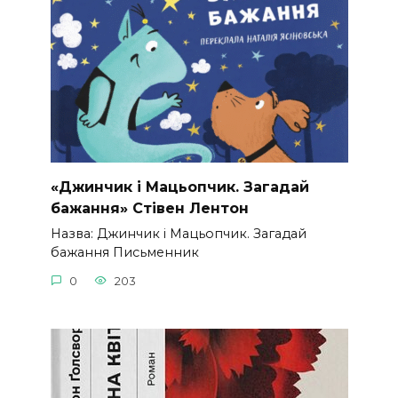
«Джинчик і Мацьопчик. Загадай
бажання» Стівен Лентон
Назва: Джинчик і Мацьопчик. Загадай
бажання Письменник
0
203