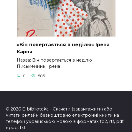
«Він повертається в неділю» Ірена
Карпа
Назва: Він повертається в неділю
Письменник: Ірена
0
585
© 2026 E-biblioteka - Скачати (завантажити) або
читати онлайн безкоштовно електронні книги на
телефон українською мовою в форматах fb2, rtf, pdf,
epub, txt.