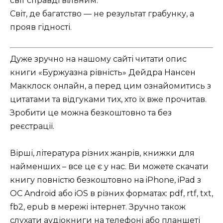
світ справді вільним.
Світ, де багатство — не результат грабунку, а
прояв гідності.
Дуже зручно на нашому сайті читати опис
книги «Буржуазна рівність» Дейдра Нансен
Макклоск онлайн, а перед цим ознайомитись з
цитатами та відгуками тих, хто їх вже прочитав.
Зробити це можна безкоштовно та без
реєстрації.
Вірші, література різних жанрів, книжки для
найменших – все це є у нас. Ви можете скачати
книгу повністю безкоштовно на iPhone, iPad з
ОС Android або iOS в різних форматах: pdf, rtf, txt,
fb2, epub в мережі інтернет. Зручно також
слухати аудіокниги на телефоні або планшеті