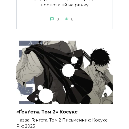
пропозицій на ринку
0
6
«Ґенґста. Том 2» Косуке
Назва: Ґенґста. Том 2 Письменник: Косуке
Рік: 2025