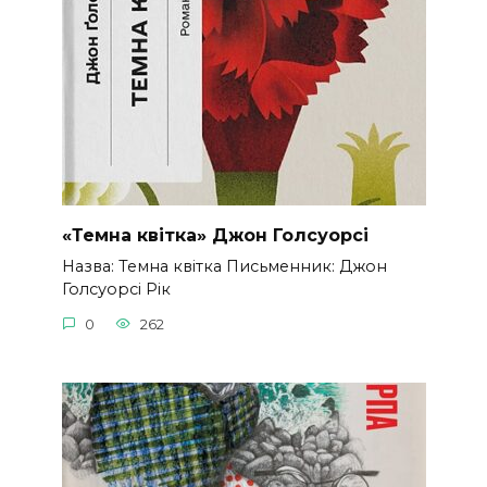
«Темна квітка» Джон Голсуорсі
Назва: Темна квітка Письменник: Джон
Голсуорсі Рік
0
262