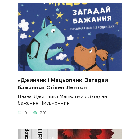
«Джинчик і Мацьопчик. Загадай
бажання» Стівен Лентон
Назва: Джинчик і Мацьопчик. Загадай
бажання Письменник
0
201