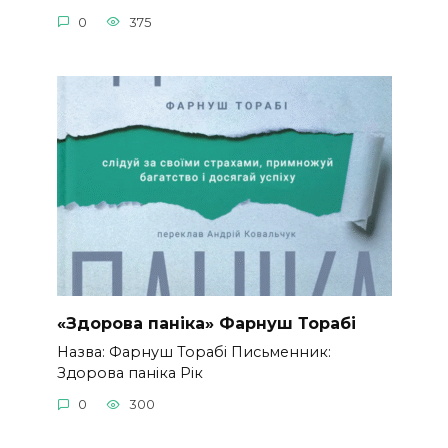
0
375
«Здорова паніка» Фарнуш Торабі
Назва: Фарнуш Торабі Письменник:
Здорова паніка Рік
0
300