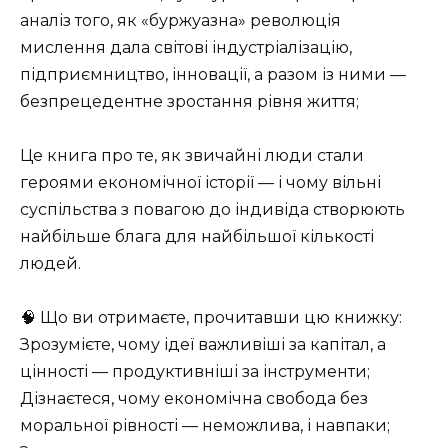
аналіз того, як «буржуазна» революція
мислення дала світові індустріалізацію,
підприємництво, інновації, а разом із ними —
безпрецедентне зростання рівня життя;
Це книга про те, як звичайні люди стали
героями економічної історії — і чому вільні
суспільства з повагою до індивіда створюють
найбільше блага для найбільшої кількості
людей.
🧠 Що ви отримаєте, прочитавши цю книжку:
Зрозумієте, чому ідеї важливіші за капітал, а
цінності — продуктивніші за інструменти;
Дізнаєтеся, чому економічна свобода без
моральної рівності — неможлива, і навпаки;