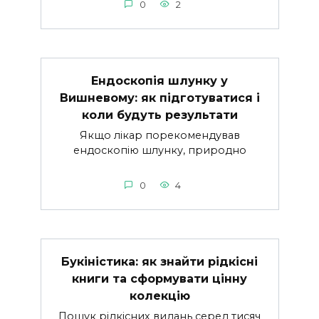
0
2
Ендоскопія шлунку у
Вишневому: як підготуватися і
коли будуть результати
Якщо лікар порекомендував
ендоскопію шлунку, природно
0
4
Букіністика: як знайти рідкісні
книги та сформувати цінну
колекцію
Пошук рідкісних видань серед тисяч