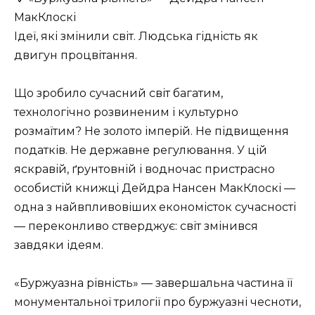
МакКлоскі
Ідеї, які змінили світ. Людська гідність як
двигун процвітання.
Що зробило сучасний світ багатим,
технологічно розвиненим і культурно
розмаїтим? Не золото імперій. Не підвищення
податків. Не державне регулювання. У цій
яскравій, ґрунтовній і водночас пристрасно
особистій книжці Дейдра Нансен МакКлоскі —
одна з найвпливовіших економісток сучасності
— переконливо стверджує: світ змінився
завдяки ідеям.
«Буржуазна рівність» — завершальна частина її
монументальної трилогії про буржуазні чесноти,