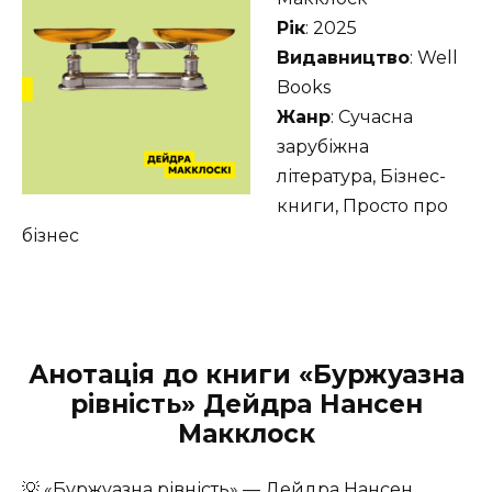
Рік
: 2025
Видавництво
: Well
Books
Жанр
: Сучасна
зарубіжна
література, Бізнес-
книги, Просто про
бізнес
Анотація до книги «Буржуазна
рівність» Дейдра Нансен
Макклоск
💡 «Буржуазна рівність» — Дейдра Нансен