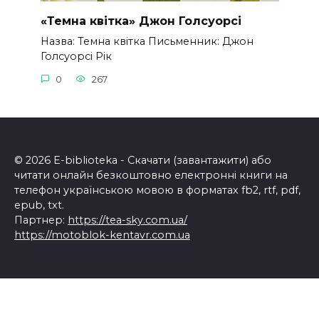
«Темна квітка» Джон Голсуорсі
Назва: Темна квітка Письменник: Джон
Голсуорсі Рік
0
267
© 2026 E-biblioteka - Скачати (завантажити) або
читати онлайн безкоштовно електронні книги на
телефон українською мовою в форматах fb2, rtf, pdf,
epub, txt.
Партнер:
https://tea-sky.com.ua/
https://motoblok-kentavr.com.ua