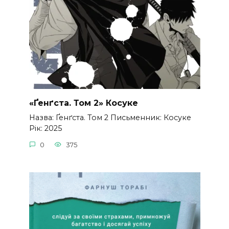
«Ґенґста. Том 2» Косуке
Назва: Ґенґста. Том 2 Письменник: Косуке
Рік: 2025
0
375