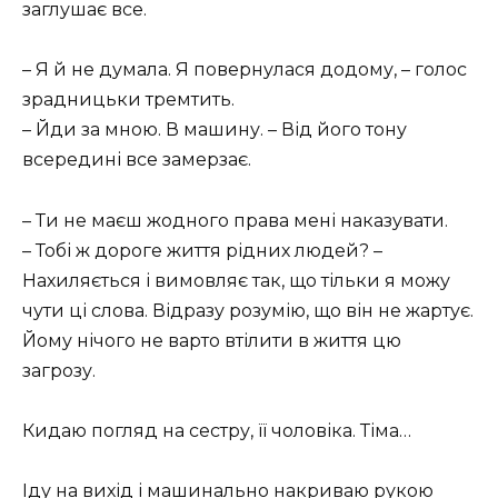
заглушає все.
– Я й не думала. Я повернулася додому, – голос
зрадницьки тремтить.
– Йди за мною. В машину. – Від його тону
всередині все замерзає.
– Ти не маєш жодного права мені наказувати.
– Тобі ж дороге життя рідних людей? –
Нахиляється і вимовляє так, що тільки я можу
чути ці слова. Відразу розумію, що він не жартує.
Йому нічого не варто втілити в життя цю
загрозу.
Кидаю погляд на сестру, її чоловіка. Тіма…
Іду на вихід і машинально накриваю рукою