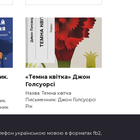
ик.
«Темна квітка» Джон
Голсуорсі
Назва: Темна квітка
Письменник: Джон Голсуорсі
ик.
Рік
нник
0
267
елефон українською мовою в форматах fb2,