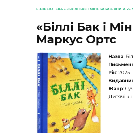
E-BIBLIOTEKA
»
«БІЛЛІ БАК І МІНІ-БАБАК. КНИГА 2
«Біллі Бак і Мі
Маркус Ортс
Назва
: Бі
Письмен
Рік
: 2025
Видавни
Жанр
: Су
Дитячі кн