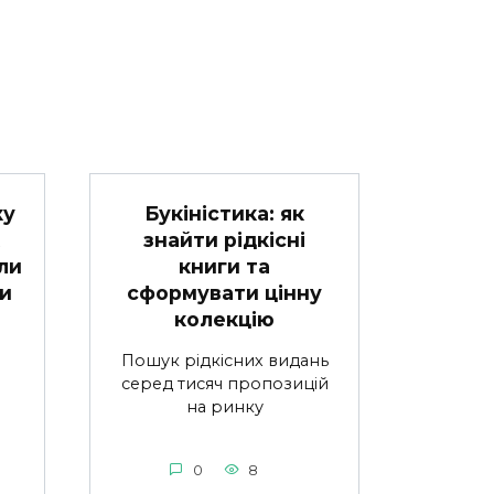
Букіністика: як
ку
знайти рідкісні
книги та
ли
сформувати цінну
и
колекцію
Пошук рідкісних видань
серед тисяч пропозицій
на ринку
0
8