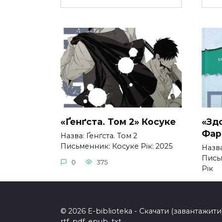
«Ґенґста. Том 2» Косуке
«Зд
Фар
Назва: Ґенґста. Том 2
Письменник: Косуке Рік: 2025
Назв
Пись
0
375
Рік
0
© 2026 E-biblioteka - Скачати (завантажи
rtf, pdf, epub, txt.