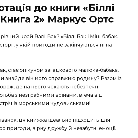
отація до книги «Біллі
. Книга 2» Маркус Ортс
рівний край Валі-Вак? «Біллі Бак і Міні-бабак.
торії, у якій пригоди не закінчуються ні на
ак, стає опікуном загадкового малюка-бабака,
е чи знайде він його справжню родину? Разом із
орож, де на нього чекають небезпечні
отьба з незграбними воїнами, втеча від
 зустріч із морськими чудовиськами!
іванок, ця книжка ідеально підходить для
о пригоди, вірну дружбу й незабутні емоції.