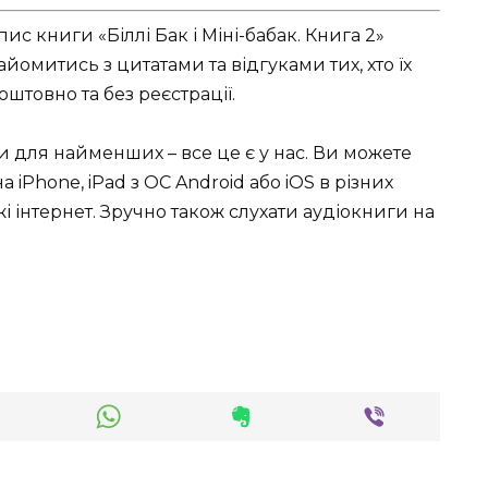
ис книги «Біллі Бак і Міні-бабак. Книга 2»
омитись з цитатами та відгуками тих, хто їх
штовно та без реєстрації.
ки для найменших – все це є у нас. Ви можете
 iPhone, iPad з ОС Android або iOS в різних
режі інтернет. Зручно також слухати аудіокниги на