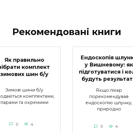
Рекомендовані книги
Ендоскопія шлун
Як правильно
у Вишневому: як
зібрати комплект
підготуватися і ко
зимових шин б/у
будуть результат
Зимові шини б/у
Якщо лікар
одаються комплектами,
порекомендував
парами та окремими
ендоскопію шлунку,
природно
0
4
0
4