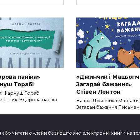
орова паніка»
«Джинчик і Мацьопч
нуш Торабі
Загадай бажання»
Стівен Лентон
а: Фарнуш Торабі
менник: Здорова паніка
Назва: Джинчик і Мацьопч
Загадай бажання Письме
302
0
203
ти) або читати онлайн безкоштовно електронні книги на т