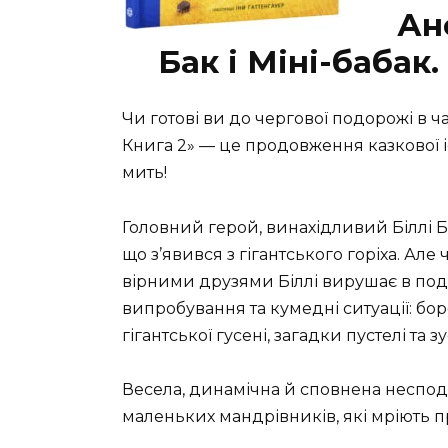
Ан
Бак і Міні-бабак
Чи готові ви до чергової подорожі в ча
Книга 2» — це продовження казкової іс
мить!
Головний герой, винахідливий Біллі Б
що з’явився з гігантського горіха. Ал
вірними друзями Біллі вирушає в под
випробування та кумедні ситуації: бор
гігантської гусені, загадки пустелі та
Весела, динамічна й сповнена неспод
маленьких мандрівників, які мріють пр