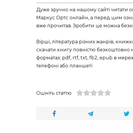
Дуже зручно на нашому сайті читати оп
Маркус Ортс онлайн, а перед цим ознай
вже прочитав. Зробити це можна безко
Вірші, література різних жанрів, книж
скачати книгу повністю безкоштовно на
форматах: pdf, rtf, txt, fb2, epub в ме
телефоні або планшеті
Оцініть статтю