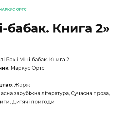
» МАРКУС ОРТС
ні-бабак. Книга 2»
ллі Бак і Міні-бабак. Книга 2
ник
: Маркус Ортс
цтво
: Жорж
часна зарубіжна література, Сучасна проза,
иги, Дитячі пригоди