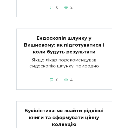
0
2
Ендоскопія шлунку у
Вишневому: як підготуватися і
коли будуть результати
Якщо лікар порекомендував
ендоскопію шлунку, природно
0
4
Букіністика: як знайти рідкісні
книги та сформувати цінну
колекцію