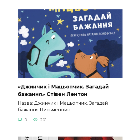
«Джинчик і Мацьопчик. Загадай
бажання» Стівен Лентон
Назва: Джинчик і Мацьопчик. Загадай
бажання Письменник
0
201