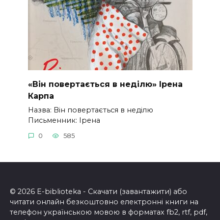
«Він повертається в неділю» Ірена
Карпа
Назва: Він повертається в неділю
Письменник: Ірена
0
585
© 2026 E-biblioteka - Скачати (завантажити) або
читати онлайн безкоштовно електронні книги на
телефон українською мовою в форматах fb2, rtf, pdf,