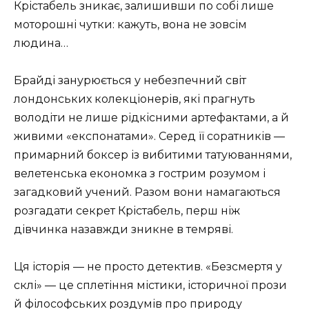
Крістабель зникає, залишивши по собі лише
моторошні чутки: кажуть, вона не зовсім
людина…
Брайді занурюється у небезпечний світ
лондонських колекціонерів, які прагнуть
володіти не лише рідкісними артефактами, а й
живими «експонатами». Серед її соратників —
примарний боксер із вибитими татуюваннями,
велетенська економка з гострим розумом і
загадковий учений. Разом вони намагаються
розгадати секрет Крістабель, перш ніж
дівчинка назавжди зникне в темряві.
Ця історія — не просто детектив. «Безсмертя у
склі» — це сплетіння містики, історичної прози
й філософських роздумів про природу