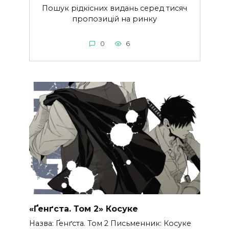
Пошук рідкісних видань серед тисяч
пропозицій на ринку
0
6
«Ґенґста. Том 2» Косуке
Назва: Ґенґста. Том 2 Письменник: Косуке