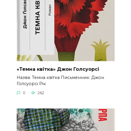
«Темна квітка» Джон Голсуорсі
Назва: Темна квітка Письменник: Джон
Голсуорсі Рік
0
262