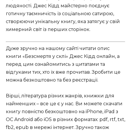
людяності. Джес Кідд майстерно поєднує
готичну таємничість із соціальною сатирою,
створюючи унікальну книгу, яка затягує у свій
химерний світ із перших сторінок.
Дуже зручно на нашому сайті читати опис
книги «Безсмертя у склі» Джес Кідд онлайн, а
перед цим ознайомитись з цитатами та
відгуками тих, хто їх вже прочитав. Зробити це
можна безкоштовно та без реєстрації.
Вірші, література різних жанрів, книжки для
найменших – все це є у нас. Ви можете скачати
книгу повністю безкоштовно на iPhone, iPad з
ОС Android або iOS в різних форматах: pdf, rtf, txt,
fb2, epub в мережі інтернет. Зручно також