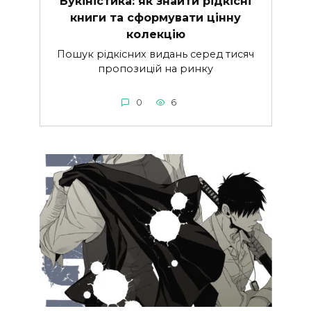
Букіністика: як знайти рідкісні
книги та сформувати цінну
колекцію
Пошук рідкісних видань серед тисяч
пропозицій на ринку
0
6