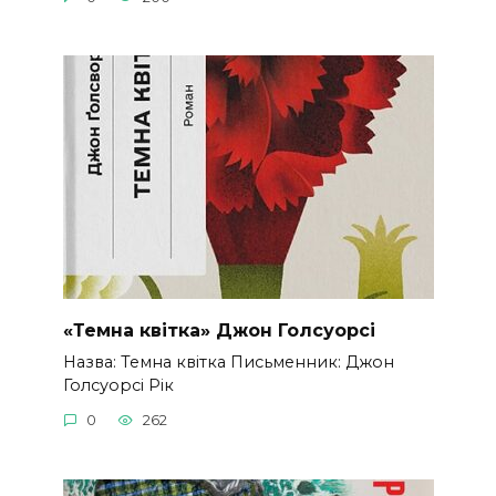
«Темна квітка» Джон Голсуорсі
Назва: Темна квітка Письменник: Джон
Голсуорсі Рік
0
262