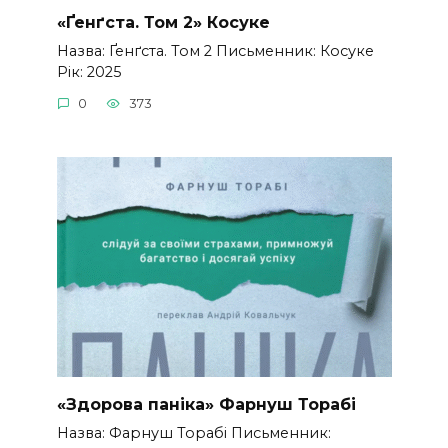
«Ґенґста. Том 2» Косуке
Назва: Ґенґста. Том 2 Письменник: Косуке
Рік: 2025
0
373
«Здорова паніка» Фарнуш Торабі
Назва: Фарнуш Торабі Письменник: