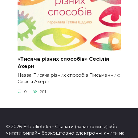
«Тисяча різних способів» Сесілія
Ахерн
Назва: Тисяча різних способів Письменник:
Сесілія Ахерн
0
201
© 2026 E-biblioteka - Скачати (завантажити) або
читати онлайн безкоштовно електронні книги на