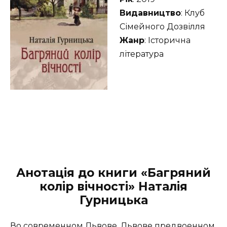
Видавництво
: Клуб
Сімейного Дозвілля
Жанр
: Історична
література
Анотація до книги «Багряний
колір вічності» Наталія
Гурницька
Во современном Львове, Львове предвоенном