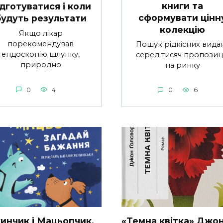
книги та
ідготуватися і коли
сформувати цінн
будуть результати
колекцію
Якщо лікар
порекомендував
Пошук рідкісних вида
ендоскопію шлунку,
серед тисяч пропозиц
природно
на ринку
0
4
0
6
инчик і Мацьопчик.
«Темна квітка» Джо