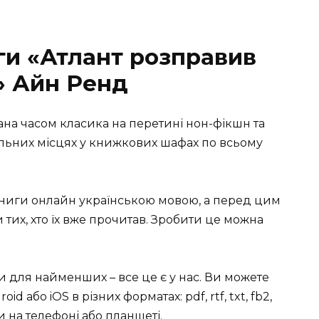
ги «Атлант розправив
» Айн Ренд
ана часом класика на перетині нон-фікшн та
чільних місцях у книжкових шафах по всьому
книги онлайн українською мовою, а перед цим
тих, хто їх вже прочитав. Зробити це можна
ки для найменших – все це є у нас. Ви можете
id або iOS в різних форматах: pdf, rtf, txt, fb2,
 на телефоні або планшеті.