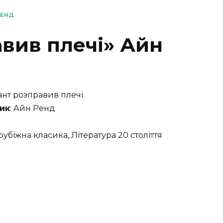
РЕНД
авив плечі» Айн
лант розправив плечі
ик
: Айн Ренд
арубіжна класика, Література 20 століття