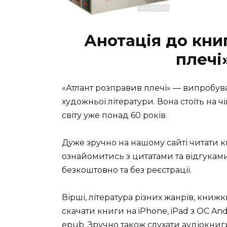
Анотація до кни
плечі
«Атлант розправив плечі» — випробув
художньої літератури. Вона стоїть на 
світу уже понад 60 років.
Дуже зручно на нашому сайті читати 
ознайомитись з цитатами та відгуками 
безкоштовно та без реєстрації.
Вірші, література різних жанрів, книж
скачати книги на iPhone, iPad з ОС Andro
epub. Зручно також слухати аудіокниги