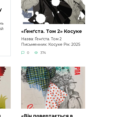
у
нь
ій
«Ґенґста. Том 2» Косуке
Назва: Ґенґста. Том 2
Письменник: Косуке Рік: 2025
0
374
н
«Він повертається в