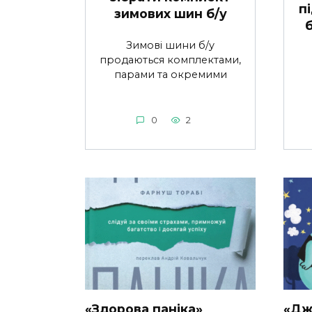
п
зимових шин б/у
Зимові шини б/у
продаються комплектами,
парами та окремими
0
2
«Здорова паніка»
«Дж