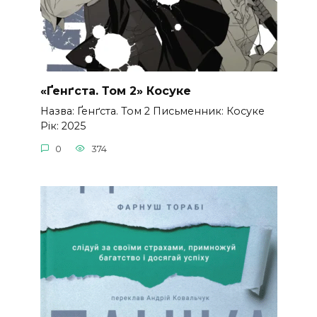
«Ґенґста. Том 2» Косуке
Назва: Ґенґста. Том 2 Письменник: Косуке
Рік: 2025
0
374