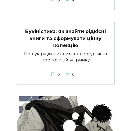
0
4
Букіністика: як знайти рідкісні
книги та сформувати цінну
колекцію
Пошук рідкісних видань серед тисяч
пропозицій на ринку
0
6