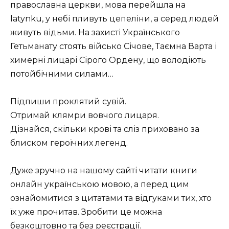
православна церкви, мова перейшла на
latynku, у небі пливуть цепеліни, а серед людей
живуть відьми. На захисті Українського
Гетьманату стоять військо Січове, Таємна Варта і
химерні лицарі Сірого Ордену, що володіють
потойбічними силами…
Підпиши проклятий сувій.
Отримай клямри вовчого лицаря.
Дізнайся, скільки крові та сліз приховано за
блиском героїчних легенд.
Дуже зручно на нашому сайті читати книги
онлайн українською мовою, а перед цим
ознайомитися з цитатами та відгуками тих, хто
їх уже прочитав. Зробити це можна
безкоштовно та без реєстрації.