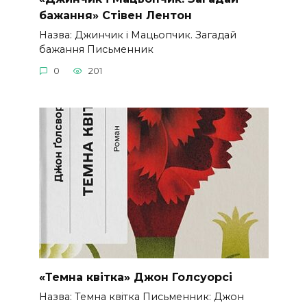
бажання» Стівен Лентон
Назва: Джинчик і Мацьопчик. Загадай
бажання Письменник
0
201
«Темна квітка» Джон Голсуорсі
Назва: Темна квітка Письменник: Джон