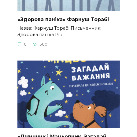
«Здорова паніка» Фарнуш Торабі
Назва: Фарнуш Торабі Письменник:
Здорова паніка Рік
0
300
«Джинчик і Мацьопчик. Загадай