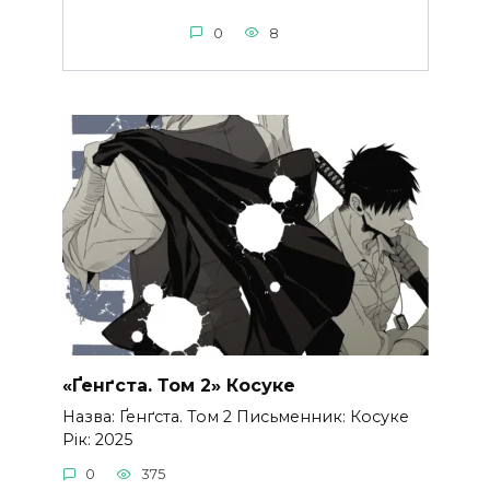
0
8
«Ґенґста. Том 2» Косуке
Назва: Ґенґста. Том 2 Письменник: Косуке
Рік: 2025
0
375