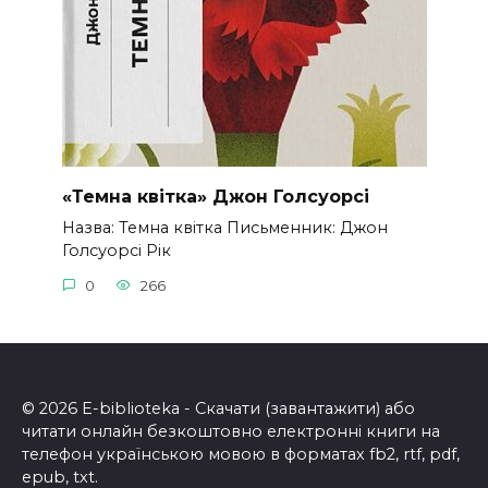
«Темна квітка» Джон Голсуорсі
Назва: Темна квітка Письменник: Джон
Голсуорсі Рік
0
266
© 2026 E-biblioteka - Скачати (завантажити) або
читати онлайн безкоштовно електронні книги на
телефон українською мовою в форматах fb2, rtf, pdf,
epub, txt.