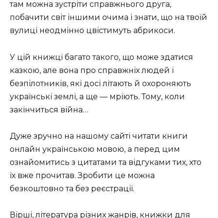
там можна зустріти справжнього друга,
побачити світ іншими очима і знати, що на твоїй
вулиці неодмінно цвістимуть абрикоси.
У цій книжці багато такого, що може здатися
казкою, але вона про справжніх людей і
безпілотників, які досі літа­ють й охороняють
українські землі, а ще — мріють. Тому, коли
закінчиться війна…
Дуже зручно на нашому сайті читати книги
онлайн українською мовою, а перед цим
ознайомитись з цитатами та відгуками тих, хто
їх вже прочитав. Зробити це можна
безкоштовно та без реєстрації.
Вірші, література різних жанрів, книжки для