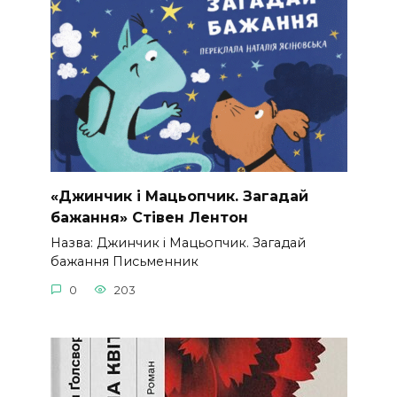
«Джинчик і Мацьопчик. Загадай
бажання» Стівен Лентон
Назва: Джинчик і Мацьопчик. Загадай
бажання Письменник
0
203