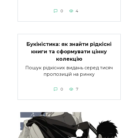
0
4
Букіністика: як знайти рідкісні
книги та сформувати цінну
колекцію
Пошук рідкісних видань серед тисяч
пропозицій на ринку
0
7