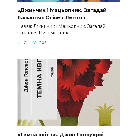
«Джинчик і Мацьопчик. Загадай
бажання» Стівен Лентон
Назва: Джинчик і Мацьопчик. Загадай
бажання Письменник
0
203
«Темна квітка» Джон Голсуорсі