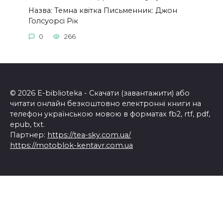
Назва: Темна квітка Письменник: Джон
Голсуорсі Рік
0
266
© 2026 E-biblioteka - Скачати (завантажити) або
читати онлайн безкоштовно електронні книги на
телефон українською мовою в форматах fb2, rtf, pdf,
epub, txt.
Партнер:
https://tea-sky.com.ua/
https://motoblok-kentavr.com.ua