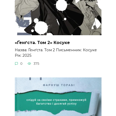
«Ґенґста. Том 2» Косуке
Назва: Ґенґста. Том 2 Письменник: Косуке
Рік: 2025
0
375