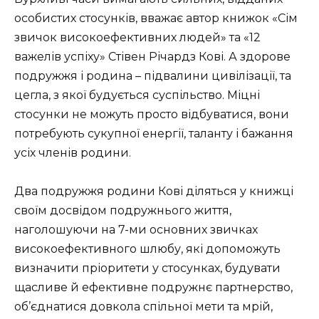
особистих стосунків, вважає автор книжок «Сім
звичок високоефективних людей» та «12
важелів успіху» Стівен Річардз Кові. А здорове
подружжя і родина – підвалини цивілізації, та
цегла, з якої будується суспільство. Міцні
стосунки не можуть просто відбуватися, вони
потребують сукупної енергії, таланту і бажання
усіх членів родини.
Два подружжя родини Кові діляться у книжці
своїм досвідом подружнього життя,
наголошуючи на 7-ми основних звичках
високоефективного шлюбу, які допоможуть
визначити пріоритети у стосунках, будувати
щасливе й ефективне подружнє партнерство,
об’єднатися довкола спільної мети та мрій,