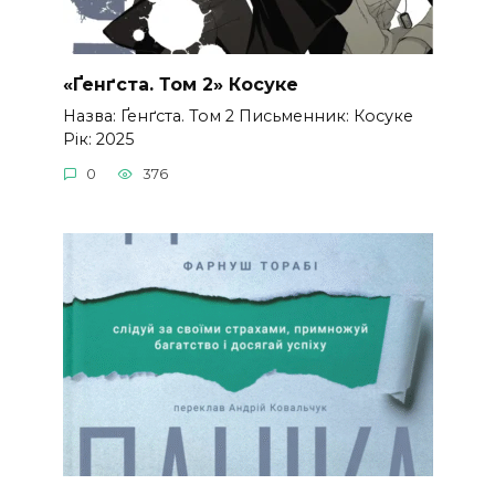
«Ґенґста. Том 2» Косуке
Назва: Ґенґста. Том 2 Письменник: Косуке
Рік: 2025
0
376