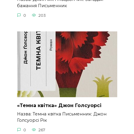
бажання Письменник
0
203
«Темна квітка» Джон Голсуорсі
Назва: Темна квітка Письменник: Джон
Голсуорсі Рік
0
267