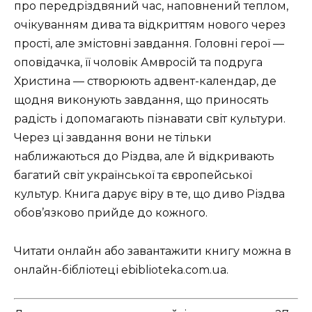
про передріздвяний час, наповнений теплом,
очікуванням дива та відкриттям нового через
прості, але змістовні завдання. Головні герої —
оповідачка, її чоловік Амвросій та подруга
Христина — створюють адвент-календар, де
щодня виконують завдання, що приносять
радість і допомагають пізнавати світ культури.
Через ці завдання вони не тільки
наближаються до Різдва, але й відкривають
багатий світ української та європейської
культур. Книга дарує віру в те, що диво Різдва
обов’язково прийде до кожного.
Читати онлайн або завантажити книгу можна в
онлайн-бібліотеці ebiblioteka.com.ua.