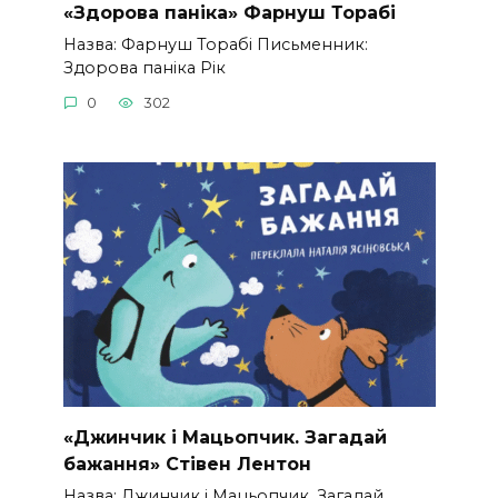
«Здорова паніка» Фарнуш Торабі
Назва: Фарнуш Торабі Письменник:
Здорова паніка Рік
0
302
«Джинчик і Мацьопчик. Загадай
бажання» Стівен Лентон
Назва: Джинчик і Мацьопчик. Загадай